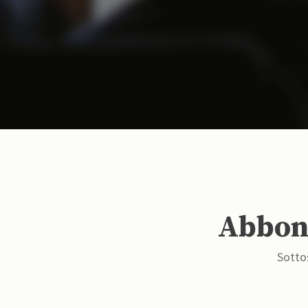
Abbona
Sottos