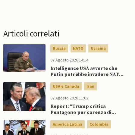
Articoli correlati
Russia
NATO
Ucraina
07 Agosto 2026 14:14
Intelligence USA avverte che
Putin potrebbe invadere NATO
mentre è ancora impegnato in
Ucraina
USA e Canada
Iran
07 Agosto 2026 11:02
Report: “Trump critica
Pentagono per carenza di
munizioni in guerra con l’Iran”
America Latina
Colombia