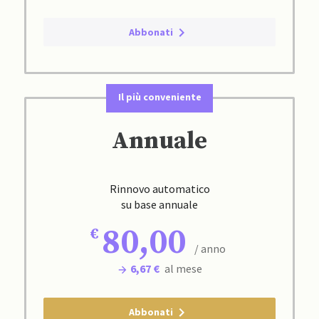
Abbonati
Il più conveniente
Annuale
Rinnovo automatico
su base annuale
80,00
/ anno
6,67 €
al mese
Abbonati