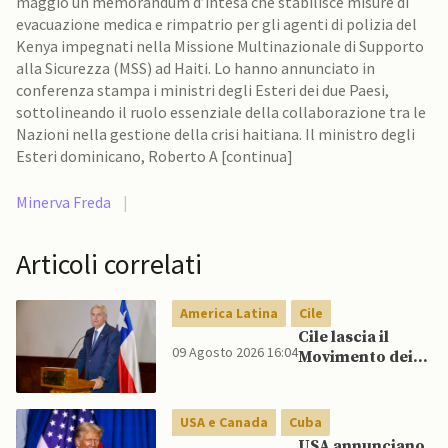
maggio un memorandum d’intesa che stabilisce misure di
evacuazione medica e rimpatrio per gli agenti di polizia del
Kenya impegnati nella Missione Multinazionale di Supporto
alla Sicurezza (MSS) ad Haiti. Lo hanno annunciato in
conferenza stampa i ministri degli Esteri dei due Paesi,
sottolineando il ruolo essenziale della collaborazione tra le
Nazioni nella gestione della crisi haitiana. Il ministro degli
Esteri dominicano, Roberto A [continua]
Minerva Freda
|
Articoli correlati
America Latina
Cile
Cile lascia il
09 Agosto 2026 16:04
Movimento dei
Paesi Non
Allineati
USA e Canada
Cuba
USA annunciano