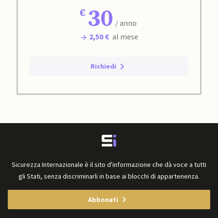
30
/ anno
2,50 €
al mese
Richiedi
Sicurezza Internazionale è il sito d'informazione che dà voce a tutti
gli Stati, senza discriminarli in base ai blocchi di appartenenza.
Abbonati