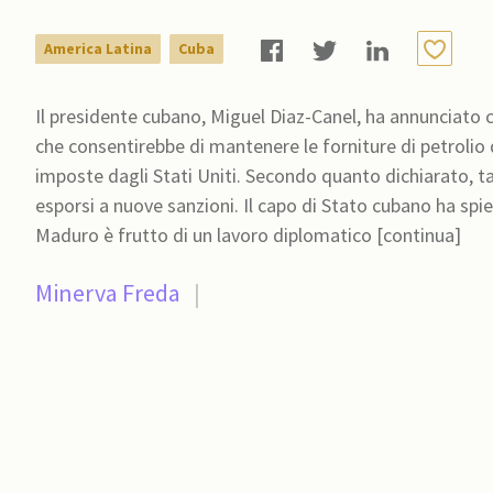
America Latina
Cuba
Il presidente cubano, Miguel Diaz-Canel, ha annunciato 
che consentirebbe di mantenere le forniture di petrolio d
imposte dagli Stati Uniti. Secondo quanto dichiarato, t
esporsi a nuove sanzioni. Il capo di Stato cubano ha spiegato che il meccanismo trovato con il governo di Nicolas
Maduro è frutto di un lavoro diplomatico [continua]
Minerva Freda
|