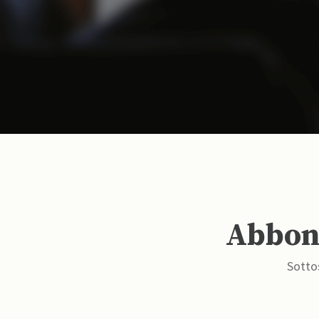
Abbona
Sottos