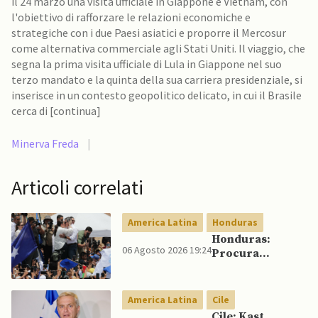
il 24 marzo una visita ufficiale in Giappone e Vietnam, con
l'obiettivo di rafforzare le relazioni economiche e
strategiche con i due Paesi asiatici e proporre il Mercosur
come alternativa commerciale agli Stati Uniti. Il viaggio, che
segna la prima visita ufficiale di Lula in Giappone nel suo
terzo mandato e la quinta della sua carriera presidenziale, si
inserisce in un contesto geopolitico delicato, in cui il Brasile
cerca di [continua]
Minerva Freda
|
Articoli correlati
America Latina
Honduras
Honduras:
06 Agosto 2026 19:24
Procura
conferma
accuse contro ex
presidente
America Latina
Cile
Cile: Kast