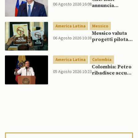
06 Agosto 2026 16:08
annuncia
riforma
costituzionale
per rafforzare la
America Latina
Messico
sicurezza
Messico valuta
06 Agosto 2026 10:38
progetti pilota
di fracking per
incrementare
produzione di
America Latina
Colombia
gas, affermano
Colombia: Petro
fonti
05 Agosto 2026 10:23
ribadisce accuse
di frode
elettorale