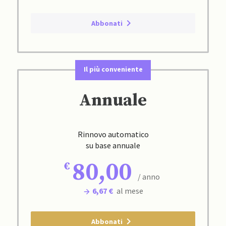
Abbonati
Il più conveniente
Annuale
Rinnovo automatico
su base annuale
80,00
/ anno
6,67 €
al mese
Abbonati