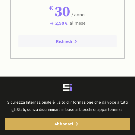
30
/ anno
2,50 €
al mese
Richiedi
Sicurezza Internazionale è il sito d'informazione che dà voce a tutti
gli Stati, senza discriminarli in base ai blocchi di appartenenza.
Abbonati