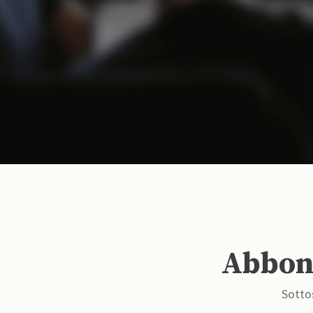
Abbona
Sottos