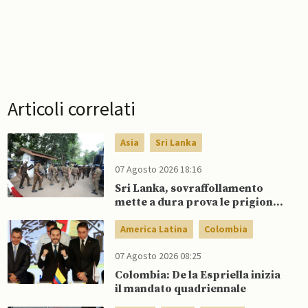
Articoli correlati
Asia
Sri Lanka
07 Agosto 2026 18:16
Sri Lanka, sovraffollamento
mette a dura prova le prigioni
portando a nuove rivolte: 3
morti e 23 feriti
America Latina
Colombia
07 Agosto 2026 08:25
Colombia: De la Espriella inizia
il mandato quadriennale