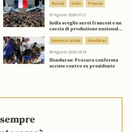
Russia
India
Francia
07 Agosto 2026 07:17
India sceglie aerei francesi e un
caccia di produzione nazionale,
rifiutando offerta di Su-57 da
parte di Putin
America Latina
Honduras
06 Agosto 2026 19:24
Honduras: Procura conferma
accuse contro ex presidente
e sempre