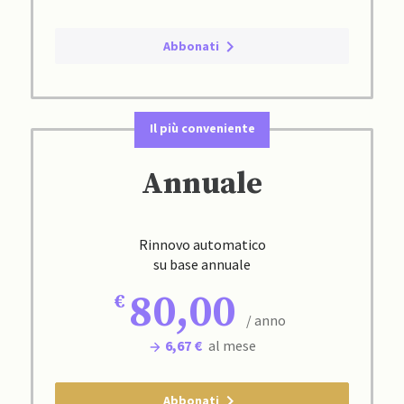
Abbonati
Il più conveniente
Annuale
Rinnovo automatico
su base annuale
80,00
/ anno
6,67 €
al mese
Abbonati