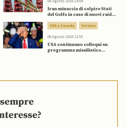
06 Agosto 2026 14:04
Iran minaccia di colpire Stati
del Golfo in caso di nuovi raid
USA
USA e Canada
Ucraina
06 Agosto 2026 12:55
USA continuano colloqui su
programma missilistico
Patriot in Ucraina, nonostante
dubbi di Trump, affermano
fonti
e sempre
interesse?