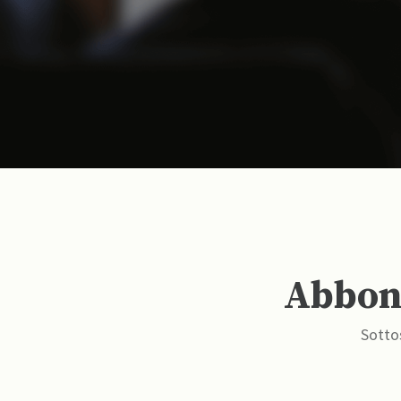
Abbona
Sottos