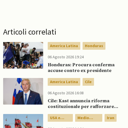
Articoli correlati
America Latina
Honduras
06 Agosto 2026 19:24
Honduras: Procura conferma
accuse contro ex presidente
America Latina
Cile
06 Agosto 2026 16:08
Cile: Kast annuncia riforma
costituzionale per rafforzare la
sicurezza
USA e
Medio
Iran
Canada
Oriente