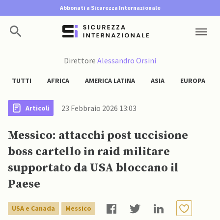
Abbonati a Sicurezza Internazionale
Direttore
Alessandro Orsini
TUTTI
AFRICA
AMERICA LATINA
ASIA
EUROPA
23 Febbraio 2026 13:03
Articoli
Messico: attacchi post uccisione
boss cartello in raid militare
supportato da USA bloccano il
Paese
USA e Canada
Messico