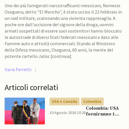
Uno dei più famigerati narcotrafficanti messicani, Nemesio
Oseguera, detto "El Mencho", è stato ucciso il 22 febbraio in
un raid militare, scatenando una violenta rappresaglia. A
poche ore dall'uccisione del signore della droga, uomini
armati sospettati di essere suoi sostenitori hanno bloccato
le autostrade di diversi Stati federati messicani e dato alle
fiamme auto e attività commerciali. Stando al Ministero
della Difesa messicano, Oseguera, 60 anni, la mente del
potente cartello Jalisc [continua]
Ilaria Ferretti
|
Articoli correlati
USA e Canada
Colombia
Colombia: USA
10 Agosto 2026 10:28
forniranno 1
miliardo di
dollari in aiuti