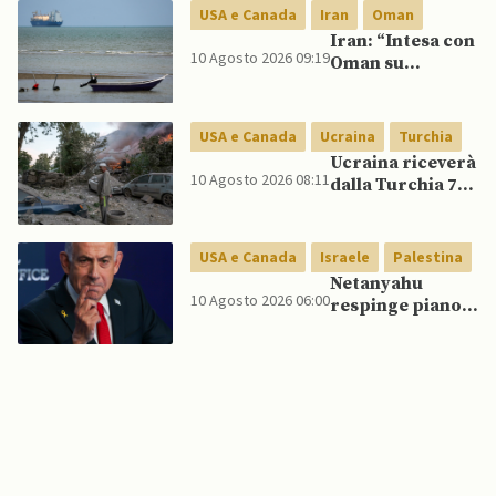
per la sicurezza
USA e Canada
Iran
Oman
al governo De La
Iran: “Intesa con
Espriella
10 Agosto 2026 09:19
Oman su
Hormuz è in fasi
finali ma restano
condizioni per
USA e Canada
Ucraina
Turchia
USA”
Ucraina riceverà
10 Agosto 2026 08:11
dalla Turchia 70
missili ATACMS,
mentre USA
concordano
USA e Canada
Israele
Palestina
consegne
Netanyahu
mensili di
10 Agosto 2026 06:00
respinge piano
Patriot
di pace di Trump
per Gaza:
“Nessun ritiro
finché Hamas
non si
disarmerà”