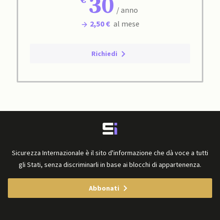
30
/ anno
2,50 €
al mese
Richiedi
Sicurezza Internazionale è il sito d'informazione che dà voce a tutti
gli Stati, senza discriminarli in base ai blocchi di appartenenza.
Abbonati