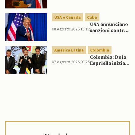
Paesi Non
Allineati
USA e Canada
Cuba
USA annunciano
08 Agosto 2026 13:12
sanzioni contro
aziende cubane
America Latina
Colombia
Colombia: De la
07 Agosto 2026 08:25
Espriella inizia il
mandato
quadriennale