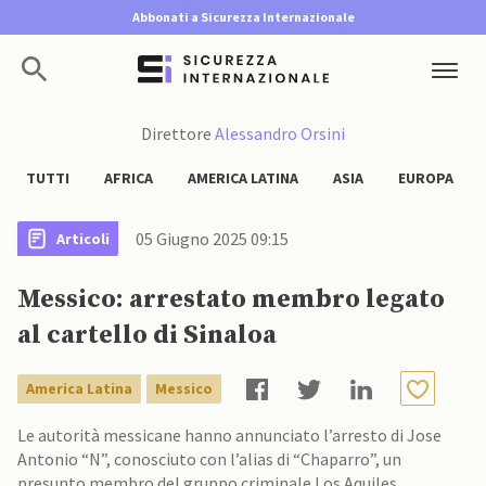
Abbonati a Sicurezza Internazionale
Direttore
Alessandro Orsini
TUTTI
AFRICA
AMERICA LATINA
ASIA
EUROPA
05 Giugno 2025 09:15
Articoli
Messico: arrestato membro legato
al cartello di Sinaloa
America Latina
Messico
Le autorità messicane hanno annunciato l’arresto di Jose
Antonio “N”, conosciuto con l’alias di “Chaparro”, un
presunto membro del gruppo criminale Los Aquiles,