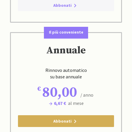
Abbonati
Il più conveniente
Annuale
Rinnovo automatico
su base annuale
80,00
/ anno
6,67 €
al mese
Abbonati