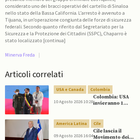
considerato uno dei bracci operativi del cartello di Sinaloa
nello stato della Bassa California. L’arresto è avvenuto a
Tijuana, in un’operazione congiunta delle forze di sicurezza
federali. Secondo quanto riferito dal Segretariato per la
Sicurezza e la Protezione dei Cittadini (SSPC), Chaparro è
stato localizzato [continua]
Minerva Freda
|
Articoli correlati
USA e Canada
Colombia
Colombia: USA
10 Agosto 2026 10:28
invieranno 1
miliardo di
dollari in aiuti
per la sicurezza
America Latina
Cile
al governo De La
Cile lascia il
Espriella
09 Agosto 2026 16:04
Movimento dei