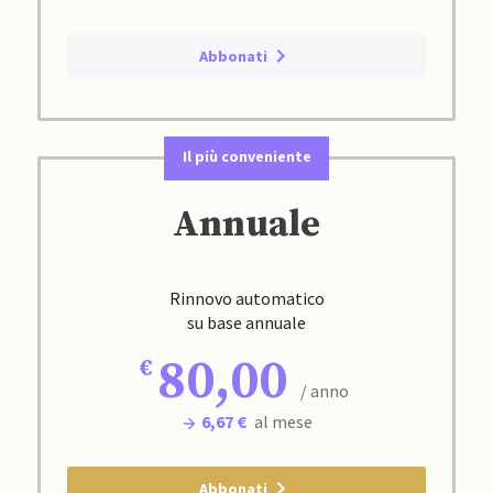
Abbonati
Il più conveniente
Annuale
Rinnovo automatico
su base annuale
80,00
/ anno
6,67 €
al mese
Abbonati