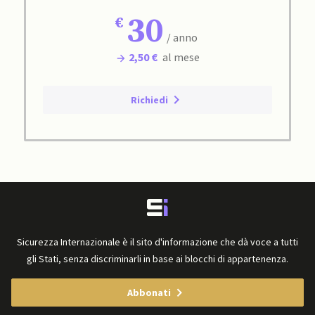
30
/ anno
2,50 €
al mese
Richiedi
Sicurezza Internazionale è il sito d'informazione che dà voce a tutti
gli Stati, senza discriminarli in base ai blocchi di appartenenza.
Abbonati