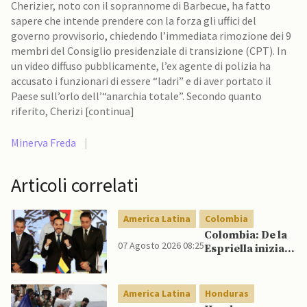
Cherizier, noto con il soprannome di Barbecue, ha fatto
sapere che intende prendere con la forza gli uffici del
governo provvisorio, chiedendo l’immediata rimozione dei 9
membri del Consiglio presidenziale di transizione (CPT). In
un video diffuso pubblicamente, l’ex agente di polizia ha
accusato i funzionari di essere “ladri” e di aver portato il
Paese sull’orlo dell’“anarchia totale”. Secondo quanto
riferito, Cherizi [continua]
Minerva Freda
|
Articoli correlati
America Latina
Colombia
Colombia: De la
07 Agosto 2026 08:25
Espriella inizia il
mandato
quadriennale
America Latina
Honduras