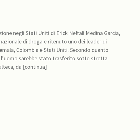
ione negli Stati Uniti di Erick Neftalí Medina Garcia,
nazionale di droga e ritenuto uno dei leader di
ombia e Stati Uniti. Secondo quanto
, l’uomo sarebbe stato trasferito sotto stretta
sorveglianza alla base dell’Aeronautica Militare guatemalteca, da [continua]