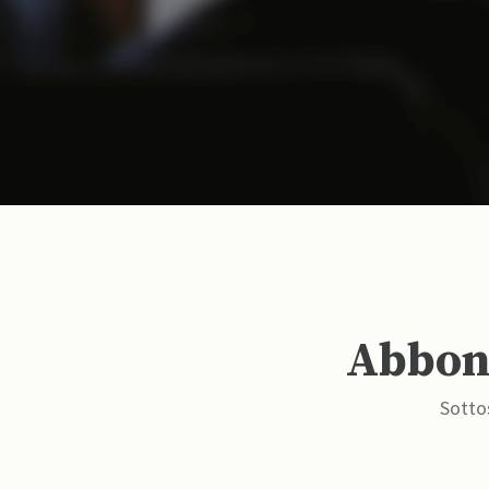
Abbona
Sottos