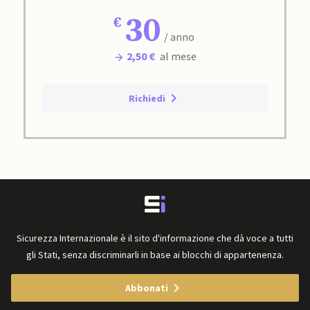
30
/ anno
2,50 €
al mese
Richiedi
Sicurezza Internazionale è il sito d'informazione che dà voce a tutti
gli Stati, senza discriminarli in base ai blocchi di appartenenza.
Abbonati