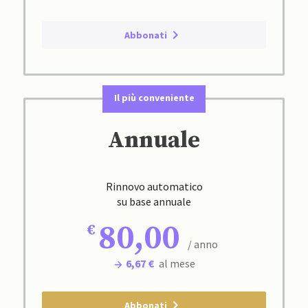
Abbonati
Il più conveniente
Annuale
Rinnovo automatico
su base annuale
80,00
/ anno
6,67 €
al mese
Abbonati