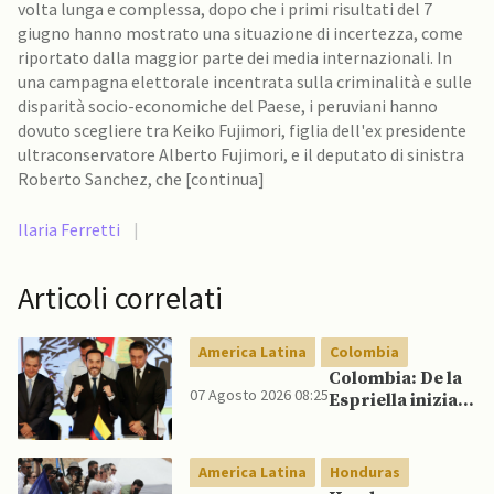
volta lunga e complessa, dopo che i primi risultati del 7
giugno hanno mostrato una situazione di incertezza, come
riportato dalla maggior parte dei media internazionali. In
una campagna elettorale incentrata sulla criminalità e sulle
disparità socio-economiche del Paese, i peruviani hanno
dovuto scegliere tra Keiko Fujimori, figlia dell'ex presidente
ultraconservatore Alberto Fujimori, e il deputato di sinistra
Roberto Sanchez, che [continua]
Ilaria Ferretti
|
Articoli correlati
America Latina
Colombia
Colombia: De la
07 Agosto 2026 08:25
Espriella inizia il
mandato
quadriennale
America Latina
Honduras