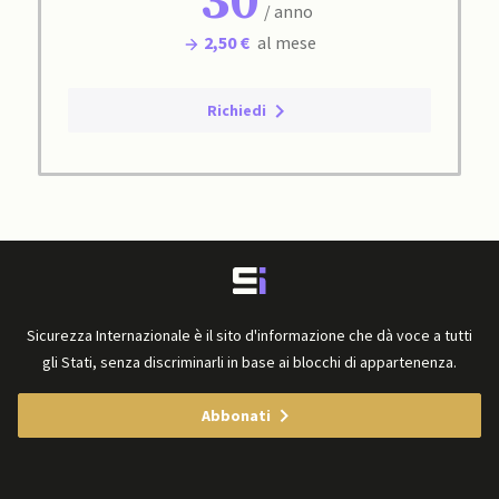
30
/ anno
2,50 €
al mese
Richiedi
Sicurezza Internazionale è il sito d'informazione che dà voce a tutti
gli Stati, senza discriminarli in base ai blocchi di appartenenza.
Abbonati