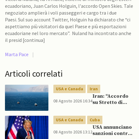
ecuadoriano, Juan Carlos Holguin, l'accordo Open Skies. Tale
negoziato amplierà i voli passeggeri e cargo tra i due
Paesi. Sul suo account Twitter, Holguin ha dichiarato che “ci
aspettiamo più visitatori da quel Paese e più esportazioni
ecuadoriane nel loro mercato”. Nuland ha incontrato anche
il presid [continua]
Marta Pace
|
Articoli correlati
USA e Canada
Iran
Iran: “Accordo
08 Agosto 2026 16:34
su Stretto di
Hormuz vicino,
ma non aprirà il
USA e Canada
Cuba
canale”
USA annunciano
08 Agosto 2026 13:12
sanzioni contro