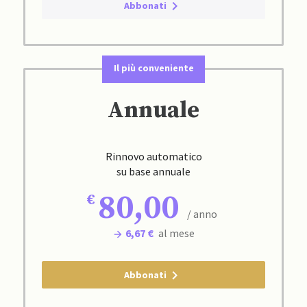
Abbonati
Il più conveniente
Annuale
Rinnovo automatico
su base annuale
80,00
/ anno
6,67 €
al mese
Abbonati