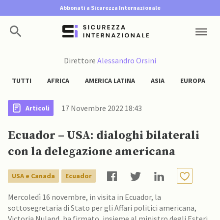
Abbonati a Sicurezza Internazionale
Direttore
Alessandro Orsini
TUTTI
AFRICA
AMERICA LATINA
ASIA
EUROPA
17 Novembre 2022 18:43
Articoli
Ecuador – USA: dialoghi bilaterali
con la delegazione americana
USA e Canada
Ecuador
Mercoledì 16 novembre, in visita in Ecuador, la
sottosegretaria di Stato per gli Affari politici americana,
Victoria Nuland, ha firmato, insieme al ministro degli Esteri