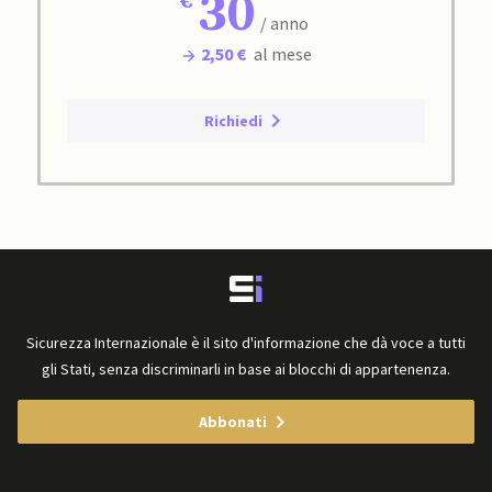
30
/ anno
2,50 €
al mese
Richiedi
Sicurezza Internazionale è il sito d'informazione che dà voce a tutti
gli Stati, senza discriminarli in base ai blocchi di appartenenza.
Abbonati