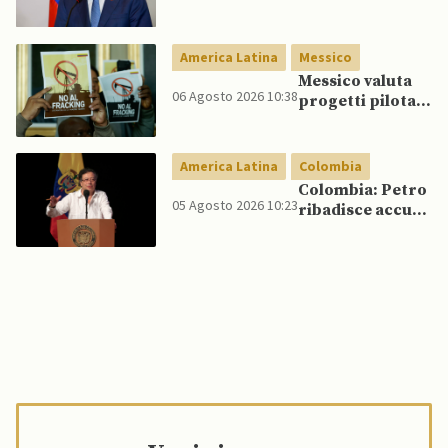
riforma
costituzionale
per rafforzare la
America Latina
Messico
sicurezza
Messico valuta
06 Agosto 2026 10:38
progetti pilota
di fracking per
incrementare
produzione di
America Latina
Colombia
gas, affermano
Colombia: Petro
fonti
05 Agosto 2026 10:23
ribadisce accuse
di frode
elettorale