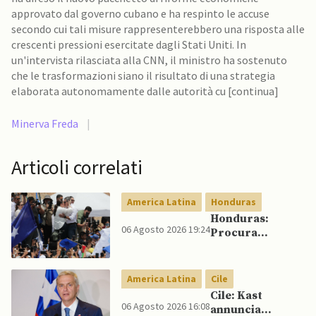
approvato dal governo cubano e ha respinto le accuse
secondo cui tali misure rappresenterebbero una risposta alle
crescenti pressioni esercitate dagli Stati Uniti. In
un'intervista rilasciata alla CNN, il ministro ha sostenuto
che le trasformazioni siano il risultato di una strategia
elaborata autonomamente dalle autorità cu [continua]
Minerva Freda
|
Articoli correlati
America Latina
Honduras
Honduras:
06 Agosto 2026 19:24
Procura
conferma
accuse contro ex
presidente
America Latina
Cile
Cile: Kast
06 Agosto 2026 16:08
annuncia