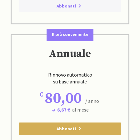
Abbonati
Il più conveniente
Annuale
Rinnovo automatico
su base annuale
80,00
/ anno
6,67 €
al mese
Abbonati