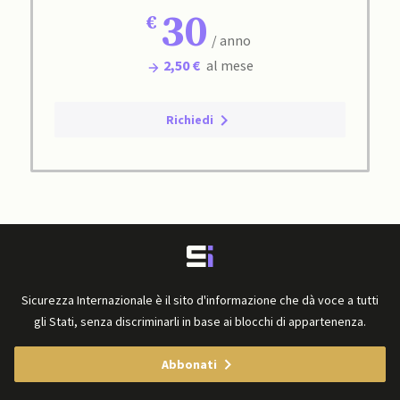
30
/ anno
2,50 €
al mese
Richiedi
Sicurezza Internazionale è il sito d'informazione che dà voce a tutti
gli Stati, senza discriminarli in base ai blocchi di appartenenza.
Abbonati