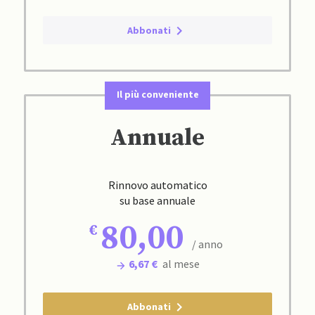
Abbonati
Il più conveniente
Annuale
Rinnovo automatico
su base annuale
80,00
/ anno
6,67 €
al mese
Abbonati