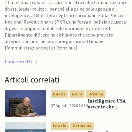
11 funzionari cubani, tra cui il ministro delle Comunicazioni e
diversi leader militari, nonché alla principale agenzia di
intelligence, al Ministero degli interni cubano e alla Policia
Nacional Revolucionaria (PNR), una forza di polizia accusata
di gestire prigioni mobili e di reprimere le proteste. Il
Dipartimento di Stato ha dichiarato che sono previste
ulteriori sanzioni nei prossimi giorni e settimane.
L'amministrazione del pr [continua]
Ilaria Ferretti
|
Articoli correlati
Russia
NATO
Ucraina
Intelligence USA
07 Agosto 2026 14:14
avverte che
Putin potrebbe
invadere NATO
mentre è ancora
Israele
Germania
impegnato in