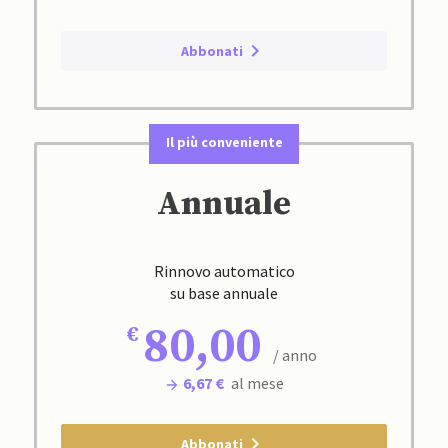
Abbonati
Il più conveniente
Annuale
Rinnovo automatico
su base annuale
80,00
/ anno
6,67 €
al mese
Abbonati