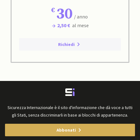
30
/ anno
2,50 €
al mese
Richiedi
Sicurezza Internazionale è il sito d'informazione che dà voce a tutti
gli Stati, senza discriminarli in base ai blocchi di appartenenza.
Abbonati