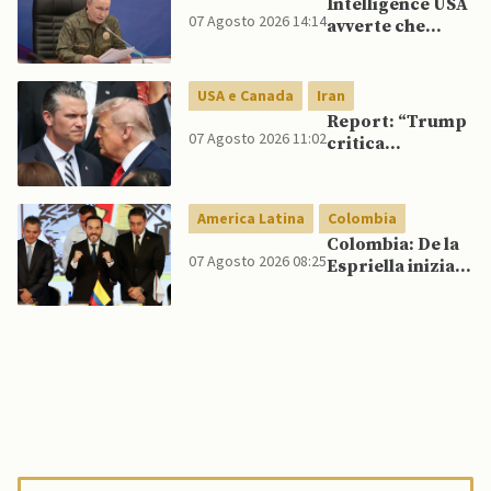
Intelligence USA
07 Agosto 2026 14:14
avverte che
Putin potrebbe
invadere NATO
mentre è ancora
USA e Canada
Iran
impegnato in
Report: “Trump
Ucraina
07 Agosto 2026 11:02
critica
Pentagono per
carenza di
munizioni in
America Latina
Colombia
guerra con
Colombia: De la
l’Iran”
07 Agosto 2026 08:25
Espriella inizia il
mandato
quadriennale