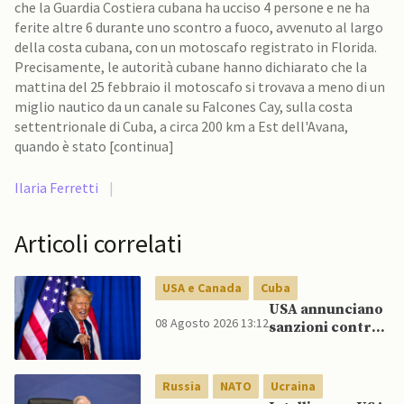
che la Guardia Costiera cubana ha ucciso 4 persone e ne ha
ferite altre 6 durante uno scontro a fuoco, avvenuto al largo
della costa cubana, con un motoscafo registrato in Florida.
Precisamente, le autorità cubane hanno dichiarato che la
mattina del 25 febbraio il motoscafo si trovava a meno di un
miglio nautico da un canale su Falcones Cay, sulla costa
settentrionale di Cuba, a circa 200 km a Est dell'Avana,
quando è stato [continua]
Ilaria Ferretti
|
Articoli correlati
USA e Canada
Cuba
USA annunciano
08 Agosto 2026 13:12
sanzioni contro
aziende cubane
Russia
NATO
Ucraina