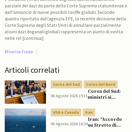
parziale dei dazi da parte della Corte Suprema statunitense e
dall’annuncio di nuove possibili tariffe globali. Secondo
quanto riportato dall’agenzia EFE, la recente decisione della
Corte Suprema degli Stati Uniti di annullare parzialmente
alcuni dazi doganali globali rappresenta un punto di svolta
nelle rel [continua]
Minerva Freda
|
Articoli correlati
Corea del Sud
Corea del Nord
Corea del Sud:
08 Agosto 2026 19:11
ministri si
scontrano
pubblicamente
USA e Canada
Iran
su politica con il
Iran: “Accordo
Nord, mentre
08 Agosto 2026 16:34
su Stretto di
Lee spinge per
Hormuz vicino,