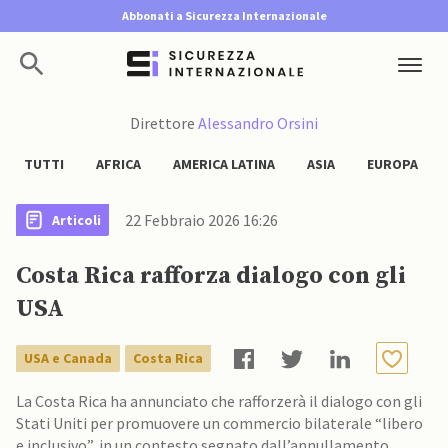
Abbonati a Sicurezza Internazionale
Direttore
Alessandro Orsini
TUTTI
AFRICA
AMERICA LATINA
ASIA
EUROPA
22 Febbraio 2026 16:26
Articoli
Costa Rica rafforza dialogo con gli
USA
USA e Canada
Costa Rica
La Costa Rica ha annunciato che rafforzerà il dialogo con gli
Stati Uniti per promuovere un commercio bilaterale “libero
e inclusivo”, in un contesto segnato dall’annullamento