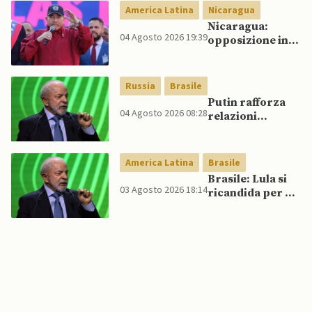
America Latina
Nicaragua
Nicaragua:
04 Agosto 2026 19:39
opposizione in
esilio intensifica
sforzi
diplomatici per
Russia
Brasile
aumentare la
Putin rafforza
pressione
04 Agosto 2026 08:28
relazioni
internazionale
bilaterali con
contro Ortega
Lula
America Latina
Brasile
Brasile: Lula si
03 Agosto 2026 18:14
ricandida per un
quarto mandato