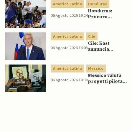
America Latina
Honduras
Honduras:
06 Agosto 2026 19:24
Procura
conferma
accuse contro ex
presidente
America Latina
Cile
Cile: Kast
06 Agosto 2026 16:08
annuncia
riforma
costituzionale
per rafforzare la
America Latina
Messico
sicurezza
Messico valuta
06 Agosto 2026 10:38
progetti pilota
di fracking per
incrementare
produzione di
gas, affermano
fonti