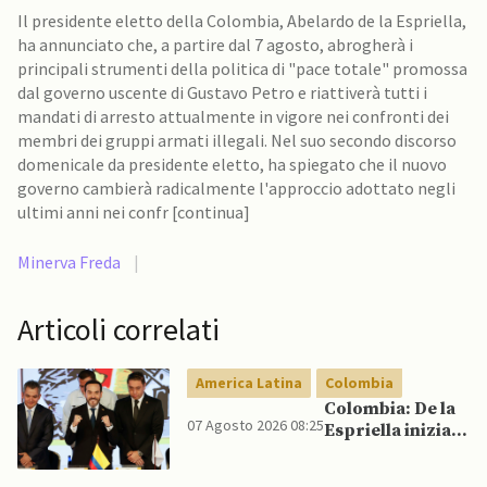
Il presidente eletto della Colombia, Abelardo de la Espriella,
ha annunciato che, a partire dal 7 agosto, abrogherà i
principali strumenti della politica di "pace totale" promossa
dal governo uscente di Gustavo Petro e riattiverà tutti i
mandati di arresto attualmente in vigore nei confronti dei
membri dei gruppi armati illegali. Nel suo secondo discorso
domenicale da presidente eletto, ha spiegato che il nuovo
governo cambierà radicalmente l'approccio adottato negli
ultimi anni nei confr [continua]
Minerva Freda
|
Articoli correlati
America Latina
Colombia
Colombia: De la
07 Agosto 2026 08:25
Espriella inizia il
mandato
quadriennale