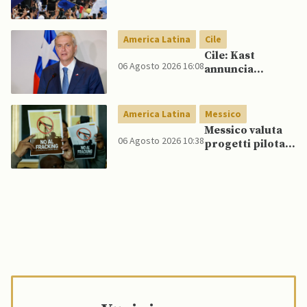
conferma
accuse contro ex
presidente
America Latina
Cile
Cile: Kast
06 Agosto 2026 16:08
annuncia
riforma
costituzionale
per rafforzare la
America Latina
Messico
sicurezza
Messico valuta
06 Agosto 2026 10:38
progetti pilota
di fracking per
incrementare
produzione di
gas, affermano
fonti