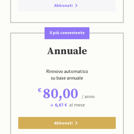
Abbonati
Il più conveniente
Annuale
Rinnovo automatico
su base annuale
80,00
/ anno
6,67 €
al mese
Abbonati