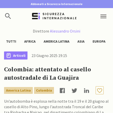
Abbonati a Sicurezza Internazionale
Direttore
Alessandro Orsini
TUTTI
AFRICA
AMERICA LATINA
ASIA
EUROPA
23 Giugno 2025 19:15
Articoli
Colombia: attentato al casello
autostradale di La Guajira
America Latina
Colombia
Un’autobomba è esplosa nella notte tra il 19 e il 20 giugno al
casello di Alto Pino, lungo l’autostrada Troncal del Caribe
tra Riohacha e Maicao, nel dipartimento colombiano di La