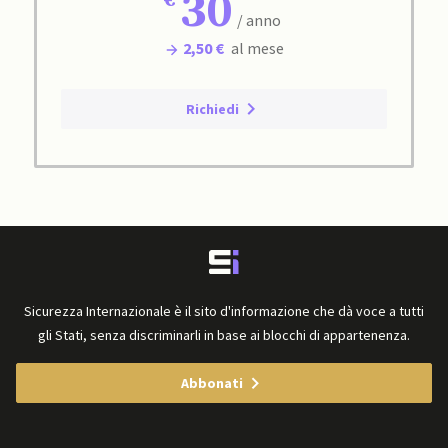
30
/ anno
2,50 €
al mese
Richiedi
Sicurezza Internazionale è il sito d'informazione che dà voce a tutti
gli Stati, senza discriminarli in base ai blocchi di appartenenza.
Abbonati