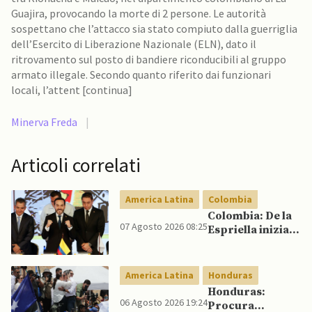
Guajira, provocando la morte di 2 persone. Le autorità
sospettano che l’attacco sia stato compiuto dalla guerriglia
dell’Esercito di Liberazione Nazionale (ELN), dato il
ritrovamento sul posto di bandiere riconducibili al gruppo
armato illegale. Secondo quanto riferito dai funzionari
locali, l’attent [continua]
Minerva Freda
|
Articoli correlati
America Latina
Colombia
Colombia: De la
07 Agosto 2026 08:25
Espriella inizia il
mandato
quadriennale
America Latina
Honduras
Honduras:
06 Agosto 2026 19:24
Procura