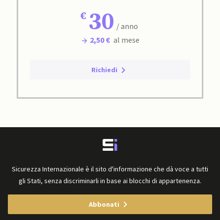
30
/ anno
2,50 €
al mese
Richiedi
Sicurezza Internazionale è il sito d'informazione che dà voce a tutti
gli Stati, senza discriminarli in base ai blocchi di appartenenza.
Abbonati