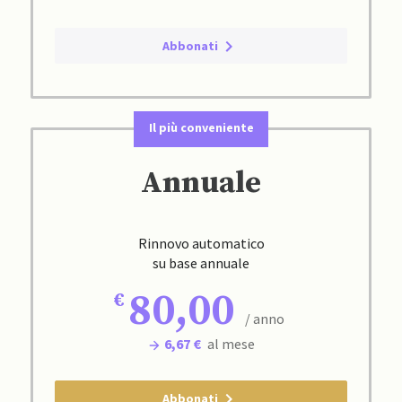
Abbonati
Il più conveniente
Annuale
Rinnovo automatico
su base annuale
80,00
/ anno
6,67 €
al mese
Abbonati