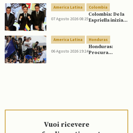
rame e cobalto
America Latina
Colombia
Colombia: De la
07 Agosto 2026 08:25
Espriella inizia il
mandato
quadriennale
America Latina
Honduras
Honduras:
06 Agosto 2026 19:24
Procura
conferma
accuse contro ex
presidente
Vuoi ricevere