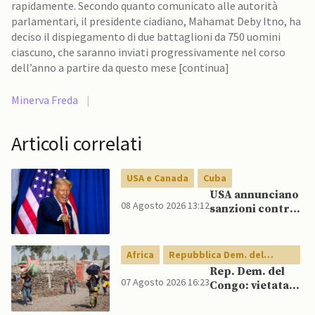
rapidamente. Secondo quanto comunicato alle autorità
parlamentari, il presidente ciadiano, Mahamat Deby Itno, ha
deciso il dispiegamento di due battaglioni da 750 uomini
ciascuno, che saranno inviati progressivamente nel corso
dell’anno a partire da questo mese [continua]
Minerva Freda
|
Articoli correlati
USA e Canada
Cuba
USA annunciano
08 Agosto 2026 13:12
sanzioni contro
aziende cubane
Africa
Repubblica Dem. del
Congo
Rep. Dem. del
07 Agosto 2026 16:23
Congo: vietata
esportazione di
concentrati di