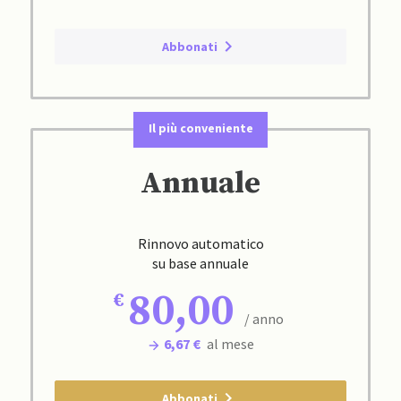
Abbonati
Il più conveniente
Annuale
Rinnovo automatico
su base annuale
80,00
/ anno
6,67 €
al mese
Abbonati