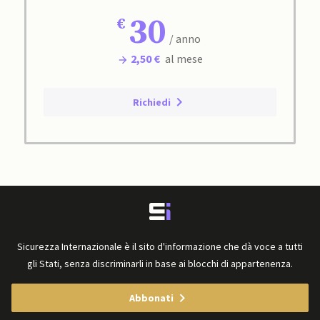
30
/ anno
2,50 €
al mese
Richiedi
Sicurezza Internazionale è il sito d'informazione che dà voce a tutti
gli Stati, senza discriminarli in base ai blocchi di appartenenza.
Abbonati