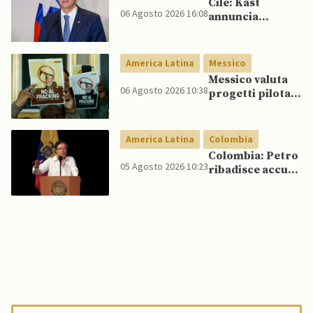
Cile: Kast
06 Agosto 2026 16:08
annuncia
riforma
costituzionale
per rafforzare la
America Latina
Messico
sicurezza
Messico valuta
06 Agosto 2026 10:38
progetti pilota
di fracking per
incrementare
produzione di
America Latina
Colombia
gas, affermano
Colombia: Petro
fonti
05 Agosto 2026 10:23
ribadisce accuse
di frode
elettorale