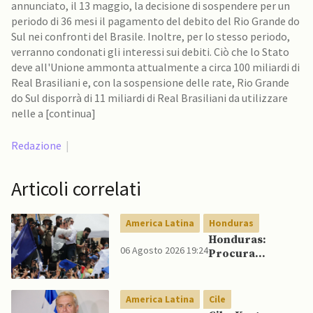
annunciato, il 13 maggio, la decisione di sospendere per un
periodo di 36 mesi il pagamento del debito del Rio Grande do
Sul nei confronti del Brasile. Inoltre, per lo stesso periodo,
verranno condonati gli interessi sui debiti. Ciò che lo Stato
deve all'Unione ammonta attualmente a circa 100 miliardi di
Real Brasiliani e, con la sospensione delle rate, Rio Grande
do Sul disporrà di 11 miliardi di Real Brasiliani da utilizzare
nelle a [continua]
Redazione
|
Articoli correlati
America Latina
Honduras
Honduras:
06 Agosto 2026 19:24
Procura
conferma
accuse contro ex
presidente
America Latina
Cile