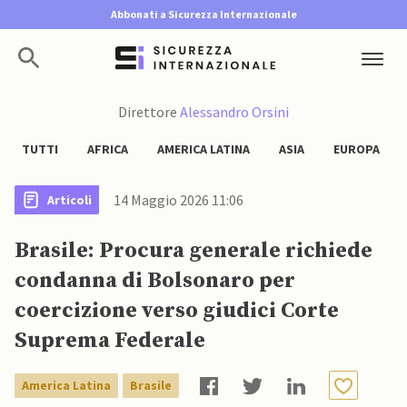
Abbonati a Sicurezza Internazionale
Direttore
Alessandro Orsini
TUTTI
AFRICA
AMERICA LATINA
ASIA
EUROPA
14 Maggio 2026 11:06
Articoli
Brasile: Procura generale richiede
condanna di Bolsonaro per
coercizione verso giudici Corte
Suprema Federale
America Latina
Brasile