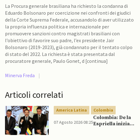
La Procura generale brasiliana ha richiesto la condanna di
Eduardo Bolsonaro per coercizione nei confronti dei giudici
della Corte Suprema Federale, accusandolo di aver utilizzato
la propria influenza politica e internazionale per
promuovere sanzioni contro magistrati brasiliani con
l’obiettivo di favorire suo padre, l’ex presidente Jair
Bolsonaro (2019-2023), già condannato per il tentato colpo
di stato del 2022. La richiesta è stata presentata dal
procuratore generale, Paulo Gonet, d [continua]
Minerva Freda
|
Articoli correlati
America Latina
Colombia
Colombia: De la
07 Agosto 2026 08:25
Espriella inizia il
mandato
quadriennale