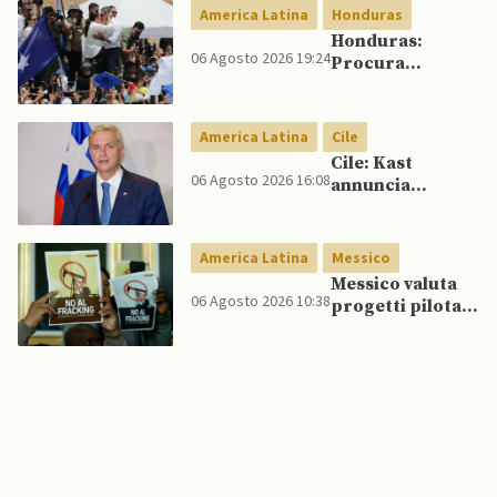
America Latina
Honduras
Honduras:
06 Agosto 2026 19:24
Procura
conferma
accuse contro ex
presidente
America Latina
Cile
Cile: Kast
06 Agosto 2026 16:08
annuncia
riforma
costituzionale
per rafforzare la
America Latina
Messico
sicurezza
Messico valuta
06 Agosto 2026 10:38
progetti pilota
di fracking per
incrementare
produzione di
gas, affermano
fonti