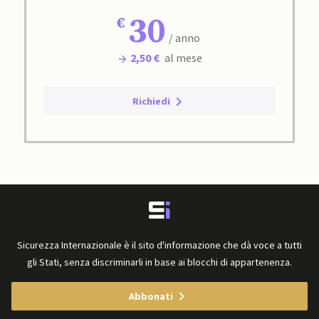
30
/ anno
2,50 €
al mese
Richiedi
Sicurezza Internazionale è il sito d'informazione che dà voce a tutti
gli Stati, senza discriminarli in base ai blocchi di appartenenza.
Abbonati