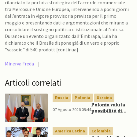
rilanciato la portata strategica dell’accordo commerciale
tra Mercosur e Unione Europea, intervenendo a pochi giorni
dall’entrata in vigore provvisoria prevista per il primo
maggio e presentando dati e argomentazioni che mirano a
consolidare il sostegno politico e istituzionale all’intesa.
Durante un evento organizzato dall’Embrapa, Lula ha
dichiarato che il Brasile dispone già di un vero e proprio
“vassoio” di 540 prodott [continua]
Minerva Freda
|
Articoli correlati
Russia
Polonia
Ucraina
Polonia valuta
07 Agosto 2026 09:44
possibilità di
intercettare
missili russi
sopra Ucraina
America Latina
Colombia
per proteggere