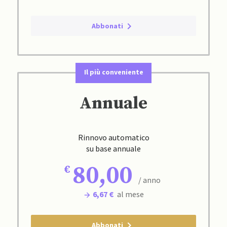
Abbonati
Il più conveniente
Annuale
Rinnovo automatico
su base annuale
80,00
/ anno
6,67 €
al mese
Abbonati