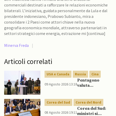
commerciali destinati a rafforzare le relazioni economiche
bilaterali. L’iniziativa, guidata personalmente da Lula e dal
presidente indonesiano, Prabowo Subianto, mira a
consolidare i 2 Paesi come attori chiave nella nuova
geografia economica mondiale, attraverso partenariati in
settori strategici come energia, estrazione mi [continua]
Minerva Freda
|
Articoli correlati
USA e Canada
Russia
Cina
Pentagono
09 Agosto 2026 13:18
valuta
riorientamento
strategico
nucleare per
Corea del Sud
Corea del Nord
scoraggiare
Corea del Sud:
Cina e Russia
08 Agosto 2026 19:11
ministri si