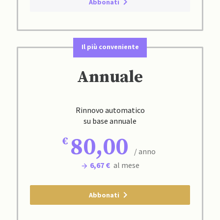
Abbonati
Il più conveniente
Annuale
Rinnovo automatico
su base annuale
80,00
/ anno
6,67 €
al mese
Abbonati