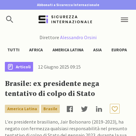
Abbonati a Sicurezza Internazionale
Direttore
Alessandro Orsini
TUTTI
AFRICA
AMERICA LATINA
ASIA
EUROPA
12 Giugno 2025 09:15
Articoli
Brasile: ex presidente nega
tentativo di colpo di Stato
America Latina
Brasile
L'ex presidente brasiliano, Jair Bolsonaro (2019-2023), ha
negato con fermezza qualsiasi responsabilità nel presunto
tentativo di colpo di Stato del gennaio 2023, durante la sua