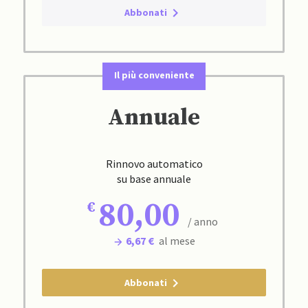
Abbonati
Il più conveniente
Annuale
Rinnovo automatico
su base annuale
80,00
/ anno
6,67 €
al mese
Abbonati