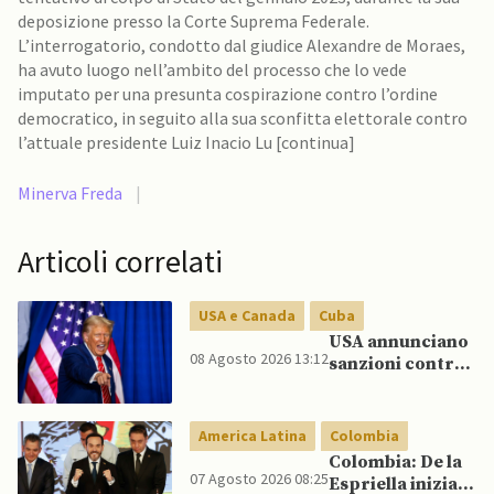
deposizione presso la Corte Suprema Federale.
L’interrogatorio, condotto dal giudice Alexandre de Moraes,
ha avuto luogo nell’ambito del processo che lo vede
imputato per una presunta cospirazione contro l’ordine
democratico, in seguito alla sua sconfitta elettorale contro
l’attuale presidente Luiz Inacio Lu [continua]
Minerva Freda
|
Articoli correlati
USA e Canada
Cuba
USA annunciano
08 Agosto 2026 13:12
sanzioni contro
aziende cubane
America Latina
Colombia
Colombia: De la
07 Agosto 2026 08:25
Espriella inizia il