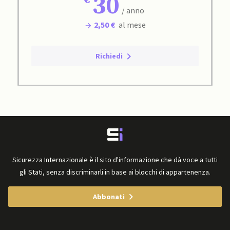
30
/ anno
2,50 €
al mese
Richiedi
Sicurezza Internazionale è il sito d'informazione che dà voce a tutti
gli Stati, senza discriminarli in base ai blocchi di appartenenza.
Abbonati