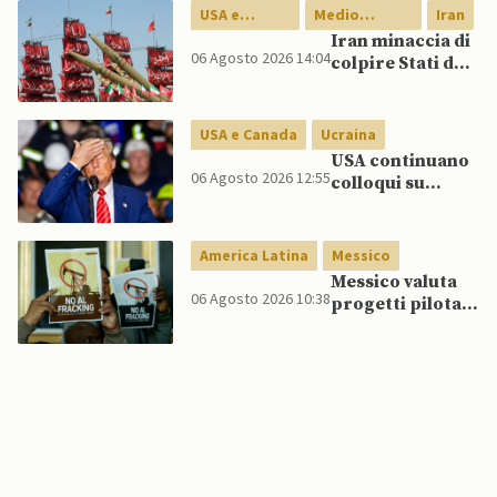
per rafforzare la
USA e
Medio
Iran
sicurezza
Canada
Oriente
Iran minaccia di
06 Agosto 2026 14:04
colpire Stati del
Golfo in caso di
nuovi raid USA
USA e Canada
Ucraina
USA continuano
06 Agosto 2026 12:55
colloqui su
programma
missilistico
Patriot in
America Latina
Messico
Ucraina,
Messico valuta
nonostante
06 Agosto 2026 10:38
progetti pilota
dubbi di Trump,
di fracking per
affermano fonti
incrementare
produzione di
gas, affermano
fonti