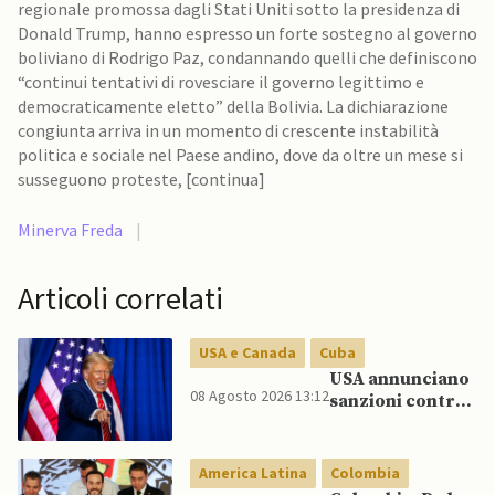
regionale promossa dagli Stati Uniti sotto la presidenza di
Donald Trump, hanno espresso un forte sostegno al governo
boliviano di Rodrigo Paz, condannando quelli che definiscono
“continui tentativi di rovesciare il governo legittimo e
democraticamente eletto” della Bolivia. La dichiarazione
congiunta arriva in un momento di crescente instabilità
politica e sociale nel Paese andino, dove da oltre un mese si
susseguono proteste, [continua]
Minerva Freda
|
Articoli correlati
USA e Canada
Cuba
USA annunciano
08 Agosto 2026 13:12
sanzioni contro
aziende cubane
America Latina
Colombia