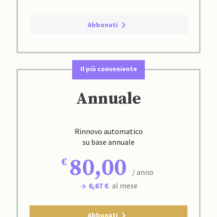
Abbonati
Il più conveniente
Annuale
Rinnovo automatico
su base annuale
80,00
/ anno
6,67 €
al mese
Abbonati