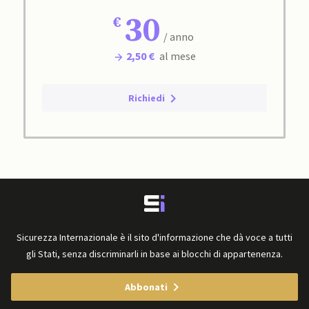
30
/ anno
2,50 €
al mese
Richiedi
Sicurezza Internazionale è il sito d'informazione che dà voce a tutti
gli Stati, senza discriminarli in base ai blocchi di appartenenza.
Abbonati