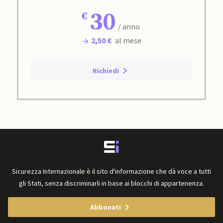
30
/ anno
2,50 €
al mese
Richiedi
Sicurezza Internazionale è il sito d'informazione che dà voce a tutti
gli Stati, senza discriminarli in base ai blocchi di appartenenza.
Abbonati