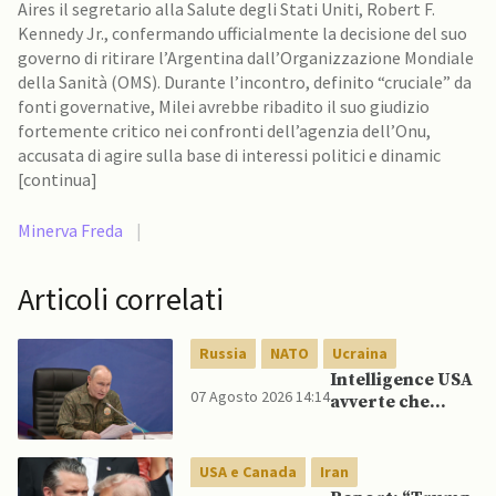
Aires il segretario alla Salute degli Stati Uniti, Robert F.
Kennedy Jr., confermando ufficialmente la decisione del suo
governo di ritirare l’Argentina dall’Organizzazione Mondiale
della Sanità (OMS). Durante l’incontro, definito “cruciale” da
fonti governative, Milei avrebbe ribadito il suo giudizio
fortemente critico nei confronti dell’agenzia dell’Onu,
accusata di agire sulla base di interessi politici e dinamic
[continua]
Minerva Freda
|
Articoli correlati
Russia
NATO
Ucraina
Intelligence USA
07 Agosto 2026 14:14
avverte che
Putin potrebbe
invadere NATO
mentre è ancora
USA e Canada
Iran
impegnato in