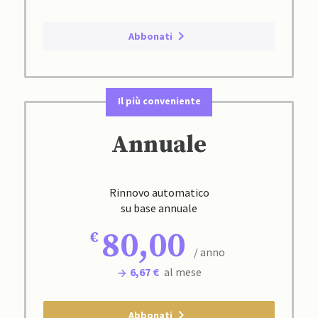
Abbonati
Il più conveniente
Annuale
Rinnovo automatico
su base annuale
80,00
/ anno
6,67 €
al mese
Abbonati