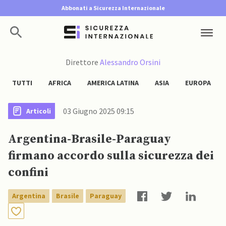
Abbonati a Sicurezza Internazionale
Direttore
Alessandro Orsini
TUTTI
AFRICA
AMERICA LATINA
ASIA
EUROPA
03 Giugno 2025 09:15
Articoli
Argentina-Brasile-Paraguay
firmano accordo sulla sicurezza dei
confini
Argentina
Brasile
Paraguay