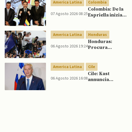
America Latina
Colombia
Colombia: De la
07 Agosto 2026 08:25
Espriella inizia il
mandato
quadriennale
America Latina
Honduras
Honduras:
06 Agosto 2026 19:24
Procura
conferma
accuse contro ex
presidente
America Latina
Cile
Cile: Kast
06 Agosto 2026 16:08
annuncia
riforma
costituzionale
per rafforzare la
sicurezza