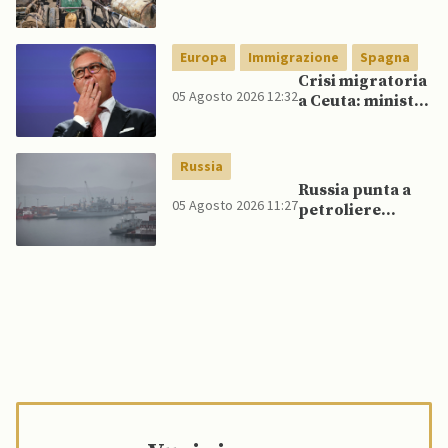
veicoli blindati e
droni dal
Pakistan
Europa
Immigrazione
Spagna
Crisi migratoria
05 Agosto 2026 12:32
a Ceuta: ministri
UE, in
un’inversione di
tendenza, si
Russia
schierano a
Russia punta a
sostegno della
05 Agosto 2026 11:27
petroliere
Spagna
artiche nel Mare
del Nord e ad
espansione
“flotta ombra”
per aggirare
sanzioni
occidentali