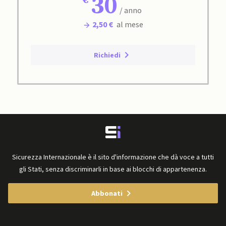
30
/ anno
2,50 €
al mese
Richiedi
Sicurezza Internazionale è il sito d'informazione che dà voce a tutti
gli Stati, senza discriminarli in base ai blocchi di appartenenza.
Abbonati