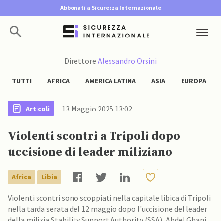
Abbonati a Sicurezza Internazionale
Direttore
Alessandro Orsini
TUTTI
AFRICA
AMERICA LATINA
ASIA
EUROPA
13 Maggio 2025 13:02
Articoli
Violenti scontri a Tripoli dopo
uccisione di leader miliziano
Africa
Libia
Violenti scontri sono scoppiati nella capitale libica di Tripoli
nella tarda serata del 12 maggio dopo l'uccisione del leader
della milizia Stability Support Authority (SSA), Abdel Ghani