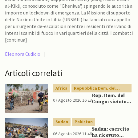
al-Kikli, conosciuto come "Gheniwa", spingendo le autorità a
imporre un lockdown di emergenza. La Missione di supporto
delle Nazioni Unite in Libia (UNSMIL) ha lanciato un appello
per un'urgente de-escalation mentre i residenti riferivano di
intensi scambi di fuoco in vari quartieri della città. I combatti
[continua]
Eleonora Cudicio
|
Articoli correlati
Africa
Repubblica Dem. del
Congo
Rep. Dem. del
07 Agosto 2026 16:23
Congo: vietata
esportazione di
concentrati di
rame e cobalto
Sudan
Pakistan
Sudan: esercito
06 Agosto 2026 11:46
ha ricevuto