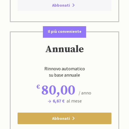
Abbonati
Il più conveniente
Annuale
Rinnovo automatico
su base annuale
80,00
/ anno
6,67 €
al mese
Abbonati