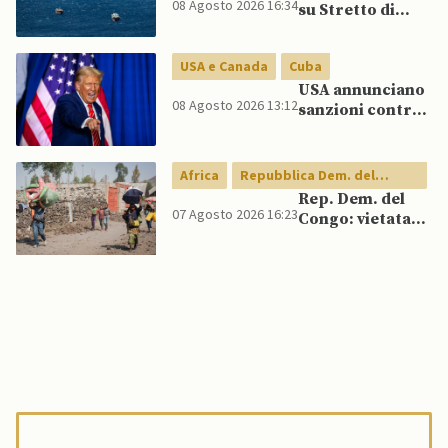
08 Agosto 2026 16:34
su Stretto di
Lee spinge per
Hormuz vicino,
dialogo
ma non aprirà il
USA e Canada
Cuba
canale”
USA annunciano
08 Agosto 2026 13:12
sanzioni contro
aziende cubane
Africa
Repubblica Dem. del
Congo
Rep. Dem. del
07 Agosto 2026 16:23
Congo: vietata
esportazione di
concentrati di
rame e cobalto