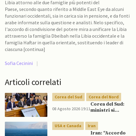
Libia attorno alle due famiglie più potenti del
Paese, secondo quanto riferito a Middle East Eye da alcuni
funzionari occidentali, sia in carica sia in pensione, e da fonti
arabe informate sulla questione e analisti. Nelo specifico,
l'accordo di condivisione del potere mira a unificare la Libia
attraverso la famiglia Dbeibah nella Libia occidentale e la
famiglia Haftar in quella orientale, sostituendo i leader di
ciascuna [continua]
Sofia Cecinini
|
Articoli correlati
Corea del Sud
Corea del Nord
Corea del Sud:
08 Agosto 2026 19:11
ministri si
scontrano
pubblicamente
USA e Canada
Iran
su politica con il
Iran: “Accordo
Nord, mentre