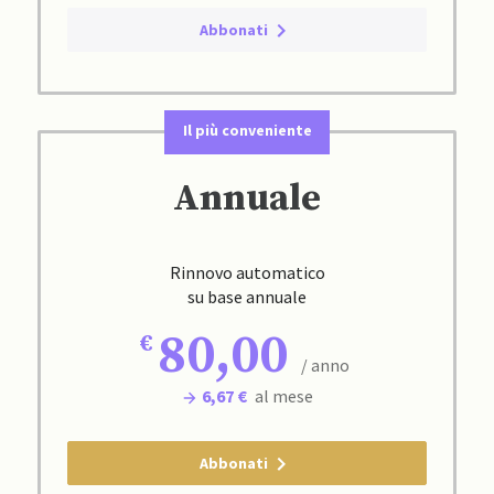
Abbonati
Il più conveniente
Annuale
Rinnovo automatico
su base annuale
80,00
/ anno
6,67 €
al mese
Abbonati