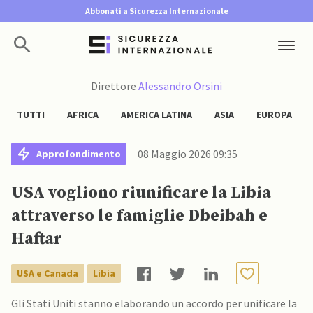
Abbonati a Sicurezza Internazionale
Direttore
Alessandro Orsini
TUTTI
AFRICA
AMERICA LATINA
ASIA
EUROPA
08 Maggio 2026 09:35
Approfondimento
USA vogliono riunificare la Libia
attraverso le famiglie Dbeibah e
Haftar
USA e Canada
Libia
Gli Stati Uniti stanno elaborando un accordo per unificare la