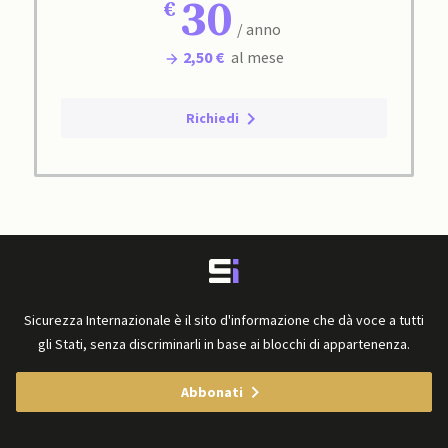
30
/ anno
2,50 €
al mese
Richiedi
Sicurezza Internazionale è il sito d'informazione che dà voce a tutti
gli Stati, senza discriminarli in base ai blocchi di appartenenza.
Abbonati