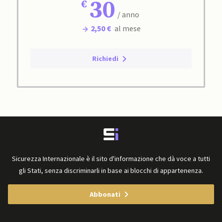
30
/ anno
2,50 €
al mese
Richiedi
Sicurezza Internazionale è il sito d'informazione che dà voce a tutti
gli Stati, senza discriminarli in base ai blocchi di appartenenza.
Abbonati