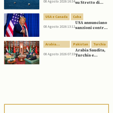
08 Agosto 2026 16:34
su Stretto di
Lee spinge per
Hormuz vicino,
dialogo
ma non aprirà il
USA e Canada
Cuba
canale”
USA annunciano
08 Agosto 2026 13:12
sanzioni contro
aziende cubane
Arabia
Pakistan
Turchia
Saudita
Arabia Saudita,
08 Agosto 2026 07:33
Turchia e
Pakistan firmano
patto di difesa
reciproca