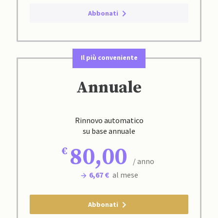
Abbonati
Il più conveniente
Annuale
Rinnovo automatico
su base annuale
80,00
/ anno
6,67 €
al mese
Abbonati