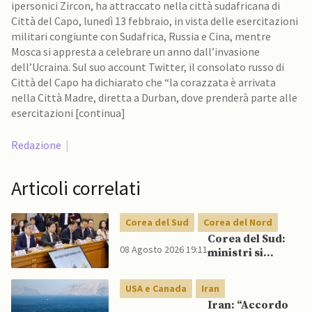
ipersonici Zircon, ha attraccato nella città sudafricana di
Città del Capo, lunedì 13 febbraio, in vista delle esercitazioni
militari congiunte con Sudafrica, Russia e Cina, mentre
Mosca si appresta a celebrare un anno dall’invasione
dell’Ucraina. Sul suo account Twitter, il consolato russo di
Città del Capo ha dichiarato che “la corazzata è arrivata
nella Città Madre, diretta a Durban, dove prenderà parte alle
esercitazioni [continua]
Redazione
|
Articoli correlati
Corea del Sud
Corea del Nord
Corea del Sud:
08 Agosto 2026 19:11
ministri si
scontrano
pubblicamente
USA e Canada
Iran
su politica con il
Iran: “Accordo
Nord, mentre