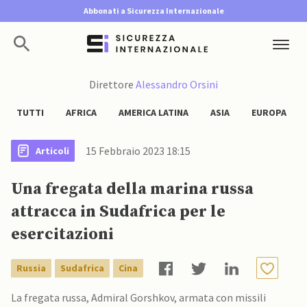
Abbonati a Sicurezza Internazionale
Direttore
Alessandro Orsini
TUTTI
AFRICA
AMERICA LATINA
ASIA
EUROPA
15 Febbraio 2023 18:15
Articoli
Una fregata della marina russa
attracca in Sudafrica per le
esercitazioni
Russia
Sudafrica
Cina
La fregata russa, Admiral Gorshkov, armata con missili