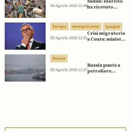
Sudan: esercito
06 Agosto 2026 11:46
ha ricevuto
veicoli blindati e
droni dal
Pakistan
Europa
Immigrazione
Spagna
Crisi migratoria
05 Agosto 2026 12:32
a Ceuta: ministri
UE, in
un’inversione di
tendenza, si
Russia
schierano a
Russia punta a
sostegno della
05 Agosto 2026 11:27
petroliere
Spagna
artiche nel Mare
del Nord e ad
espansione
“flotta ombra”
per aggirare
sanzioni
occidentali