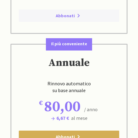
Abbonati
Il più conveniente
Annuale
Rinnovo automatico
su base annuale
80,00
/ anno
6,67 €
al mese
Abbonati