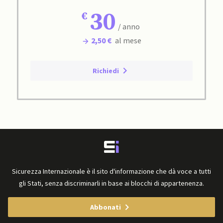
30
/ anno
2,50 €
al mese
Richiedi
Sicurezza Internazionale è il sito d'informazione che dà voce a tutti
gli Stati, senza discriminarli in base ai blocchi di appartenenza.
Abbonati