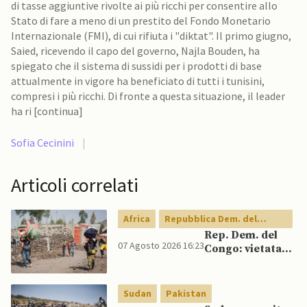
di tasse aggiuntive rivolte ai più ricchi per consentire allo
Stato di fare a meno di un prestito del Fondo Monetario
Internazionale (FMI), di cui rifiuta i "diktat". Il primo giugno,
Saied, ricevendo il capo del governo, Najla Bouden, ha
spiegato che il sistema di sussidi per i prodotti di base
attualmente in vigore ha beneficiato di tutti i tunisini,
compresi i più ricchi. Di fronte a questa situazione, il leader
ha ri [continua]
Sofia Cecinini
|
Articoli correlati
Africa
Repubblica Dem. del
Congo
Rep. Dem. del
07 Agosto 2026 16:23
Congo: vietata
esportazione di
concentrati di
rame e cobalto
Sudan
Pakistan