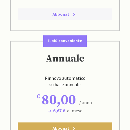
Abbonati
Il più conveniente
Annuale
Rinnovo automatico
su base annuale
80,00
/ anno
6,67 €
al mese
Abbonati