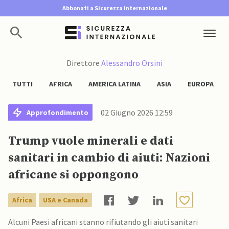
Abbonati a Sicurezza Internazionale
Direttore
Alessandro Orsini
TUTTI
AFRICA
AMERICA LATINA
ASIA
EUROPA
02 Giugno 2026 12:59
Approfondimento
Trump vuole minerali e dati
sanitari in cambio di aiuti: Nazioni
africane si oppongono
Africa
USA e Canada
Alcuni Paesi africani stanno rifiutando gli aiuti sanitari