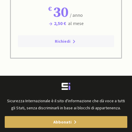
30
/ anno
2,50 €
al mese
Richiedi
Sicurezza Internazionale è il sito d'informazione che dà voce a tutti
gli Stati, senza discriminarli in base ai blocchi di appartenenza.
Abbonati