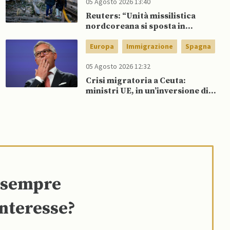
05 Agosto 2026 13:40
Reuters: “Unità missilistica
nordcoreana si sposta in
Russia, 120 missili balistici
potrebbero presto colpire
Europa
Immigrazione
Spagna
l’Ucraina”
05 Agosto 2026 12:32
Crisi migratoria a Ceuta:
ministri UE, in un’inversione di
tendenza, si schierano a
sostegno della Spagna
e sempre
interesse?