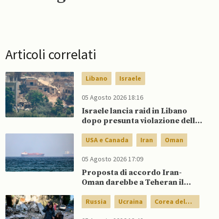
Articoli correlati
Libano
Israele
05 Agosto 2026 18:16
Israele lancia raid in Libano
dopo presunta violazione della
tregua da parte di Hezbollah
USA e Canada
Iran
Oman
05 Agosto 2026 17:09
Proposta di accordo Iran-
Oman darebbe a Teheran il
controllo del traffico in entrata
nel Golfo
Russia
Ucraina
Corea del
Nord