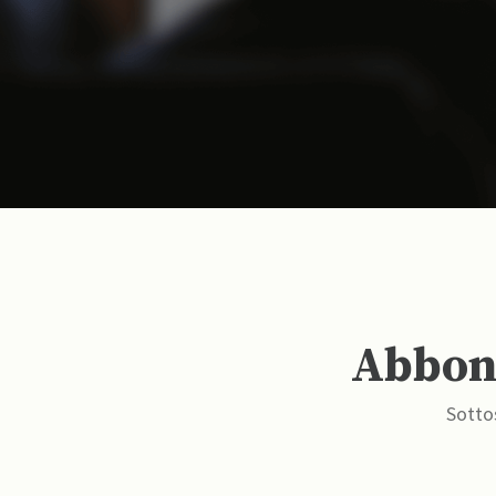
Abbona
Sottos