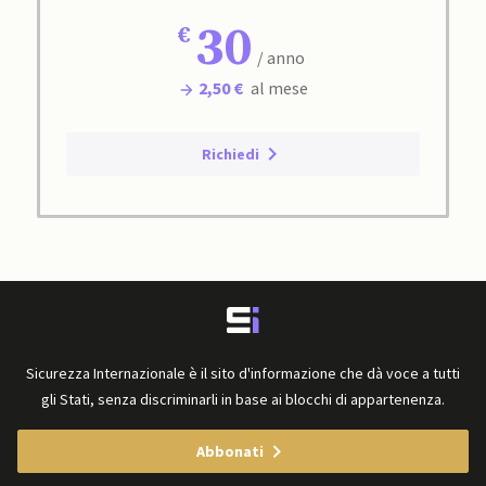
30
/ anno
2,50 €
al mese
Richiedi
Sicurezza Internazionale è il sito d'informazione che dà voce a tutti
gli Stati, senza discriminarli in base ai blocchi di appartenenza.
Abbonati