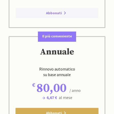
Abbonati
Il più conveniente
Annuale
Rinnovo automatico
su base annuale
80,00
/ anno
6,67 €
al mese
Abbonati