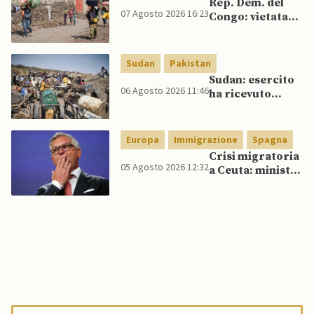
Rep. Dem. del
07 Agosto 2026 16:23
Congo: vietata
esportazione di
concentrati di
rame e cobalto
Sudan
Pakistan
Sudan: esercito
06 Agosto 2026 11:46
ha ricevuto
veicoli blindati e
droni dal
Pakistan
Europa
Immigrazione
Spagna
Crisi migratoria
05 Agosto 2026 12:32
a Ceuta: ministri
UE, in
un’inversione di
tendenza, si
schierano a
sostegno della
Spagna