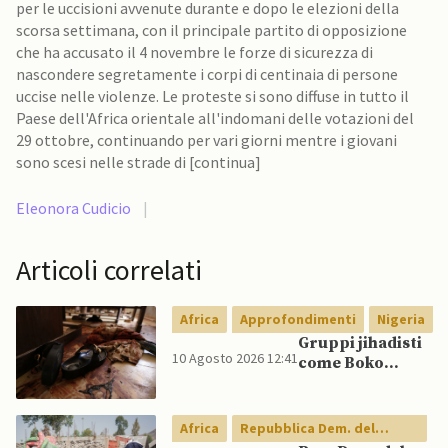
per le uccisioni avvenute durante e dopo le elezioni della
scorsa settimana, con il principale partito di opposizione
che ha accusato il 4 novembre le forze di sicurezza di
nascondere segretamente i corpi di centinaia di persone
uccise nelle violenze. Le proteste si sono diffuse in tutto il
Paese dell'Africa orientale all'indomani delle votazioni del
29 ottobre, continuando per vari giorni mentre i giovani
sono scesi nelle strade di [continua]
Eleonora Cudicio
|
Articoli correlati
Africa
Approfondimenti
Nigeria
Gruppi jihadisti
10 Agosto 2026 12:41
come Boko
Haram utilizzano
l’AI per compiere
atti di terrorismo
Africa
Repubblica Dem. del
Congo