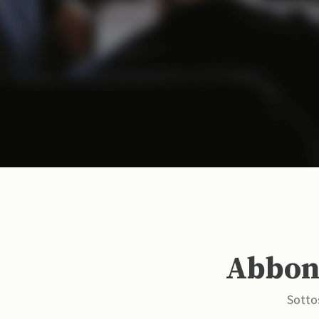
Abbona
Sottos