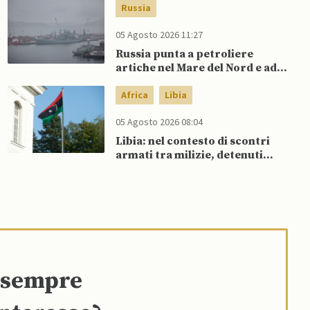
sostegno della Spagna
Russia
05 Agosto 2026 11:27
Russia punta a petroliere
artiche nel Mare del Nord e ad
espansione “flotta ombra” per
aggirare sanzioni occidentali
Africa
Libia
05 Agosto 2026 08:04
Libia: nel contesto di scontri
armati tra milizie, detenuti
organizzano evasione di massa
e sempre