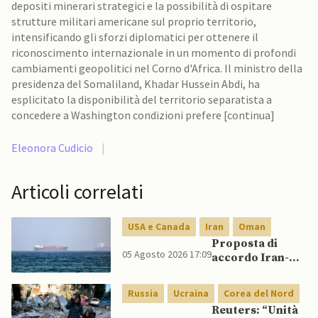
depositi minerari strategici e la possibilità di ospitare
strutture militari americane sul proprio territorio,
intensificando gli sforzi diplomatici per ottenere il
riconoscimento internazionale in un momento di profondi
cambiamenti geopolitici nel Corno d'Africa. Il ministro della
presidenza del Somaliland, Khadar Hussein Abdi, ha
esplicitato la disponibilità del territorio separatista a
concedere a Washington condizioni prefere [continua]
Eleonora Cudicio
|
Articoli correlati
USA e Canada
Iran
Oman
Proposta di
05 Agosto 2026 17:09
accordo Iran-
Oman darebbe a
Teheran il
Russia
Ucraina
Corea del Nord
controllo del
Reuters: “Unità
traffico in