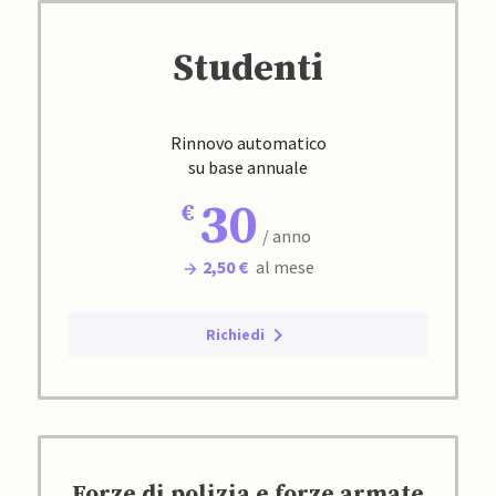
Studenti
Rinnovo automatico
su base annuale
30
/ anno
2,50 €
al mese
Richiedi
Forze di polizia e forze armate