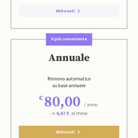
Abbonati
Il più conveniente
Annuale
Rinnovo automatico
su base annuale
80,00
/ anno
6,67 €
al mese
Abbonati