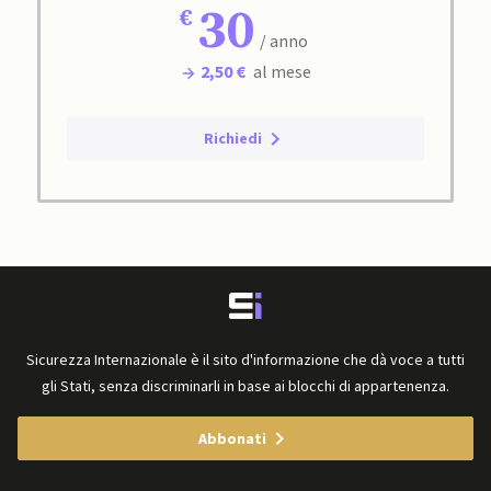
30
/ anno
2,50 €
al mese
Richiedi
Sicurezza Internazionale è il sito d'informazione che dà voce a tutti
gli Stati, senza discriminarli in base ai blocchi di appartenenza.
Abbonati