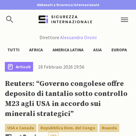
Abbonati a Sicurezza Internazionale
Direttore
Alessandro Orsini
TUTTI
AFRICA
AMERICA LATINA
ASIA
EUROPA
18 Febbraio 2026 19:56
Articoli
Reuters: “Governo congolese offre
deposito di tantalio sotto controllo
M23 agli USA in accordo sui
minerali strategici”
USA e Canada
Repubblica Dem. del Congo
Ruanda