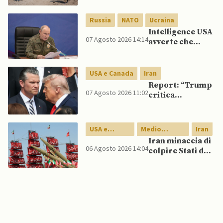
concentrati di
rame e cobalto
Russia
NATO
Ucraina
Intelligence USA
07 Agosto 2026 14:14
avverte che
Putin potrebbe
invadere NATO
mentre è ancora
USA e Canada
Iran
impegnato in
Report: “Trump
Ucraina
07 Agosto 2026 11:02
critica
Pentagono per
carenza di
munizioni in
USA e
Medio
Iran
guerra con
Canada
Oriente
Iran minaccia di
l’Iran”
06 Agosto 2026 14:04
colpire Stati del
Golfo in caso di
nuovi raid USA