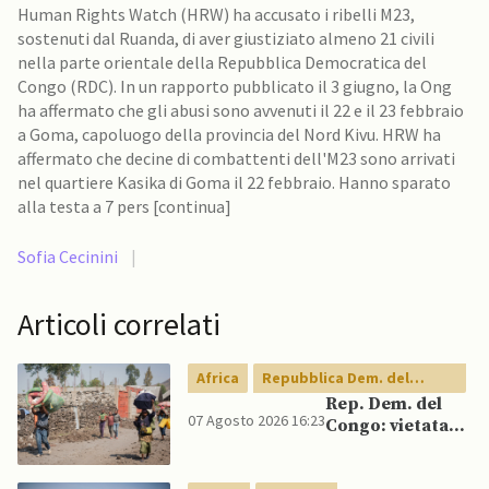
Human Rights Watch (HRW) ha accusato i ribelli M23,
sostenuti dal Ruanda, di aver giustiziato almeno 21 civili
nella parte orientale della Repubblica Democratica del
Congo (RDC). In un rapporto pubblicato il 3 giugno, la Ong
ha affermato che gli abusi sono avvenuti il ​​22 e il 23 febbraio
a Goma, capoluogo della provincia del Nord Kivu. HRW ha
affermato che decine di combattenti dell'M23 sono arrivati ​​
nel quartiere Kasika di Goma il 22 febbraio. Hanno sparato
alla testa a 7 pers [continua]
Sofia Cecinini
|
Articoli correlati
Africa
Repubblica Dem. del
Congo
Rep. Dem. del
07 Agosto 2026 16:23
Congo: vietata
esportazione di
concentrati di