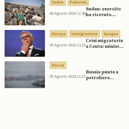
rame e cobalto
Sudan
Pakistan
Sudan: esercito
06 Agosto 2026 11:46
ha ricevuto
veicoli blindati e
droni dal
Pakistan
Europa
Immigrazione
Spagna
Crisi migratoria
05 Agosto 2026 12:32
a Ceuta: ministri
UE, in
un’inversione di
tendenza, si
Russia
schierano a
Russia punta a
sostegno della
05 Agosto 2026 11:27
petroliere
Spagna
artiche nel Mare
del Nord e ad
espansione
“flotta ombra”
per aggirare
sanzioni
occidentali