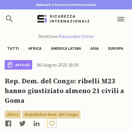
Abbonati a Sicurezza Internazionale
Direttore
Alessandro Orsini
TUTTI
AFRICA
AMERICA LATINA
ASIA
EUROPA
06 Giugno 2025 18:19
Articoli
Rep. Dem. del Congo: ribelli M23
hanno giustiziato almeno 21 civili a
Goma
Africa
Repubblica Dem. del Congo