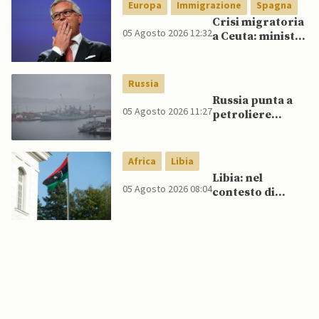
Pakistan
Europa
Immigrazione
Spagna
Crisi migratoria
05 Agosto 2026 12:32
a Ceuta: ministri
UE, in
un’inversione di
tendenza, si
Russia
schierano a
Russia punta a
sostegno della
05 Agosto 2026 11:27
petroliere
Spagna
artiche nel Mare
del Nord e ad
espansione
Africa
Libia
“flotta ombra”
Libia: nel
per aggirare
05 Agosto 2026 08:04
contesto di
sanzioni
scontri armati
occidentali
tra milizie,
detenuti
organizzano
evasione di
massa