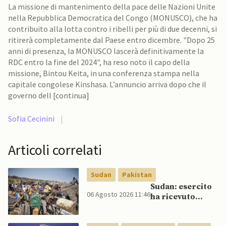
La missione di mantenimento della pace delle Nazioni Unite
nella Repubblica Democratica del Congo (MONUSCO), che ha
contribuito alla lotta contro i ribelli per più di due decenni, si
ritirerà completamente dal Paese entro dicembre. "Dopo 25
anni di presenza, la MONUSCO lascerà definitivamente la
RDC entro la fine del 2024", ha reso noto il capo della
missione, Bintou Keita, in una conferenza stampa nella
capitale congolese Kinshasa. L’annuncio arriva dopo che il
governo dell [continua]
Sofia Cecinini
|
Articoli correlati
Sudan
Pakistan
Sudan: esercito
06 Agosto 2026 11:46
ha ricevuto
veicoli blindati e
droni dal