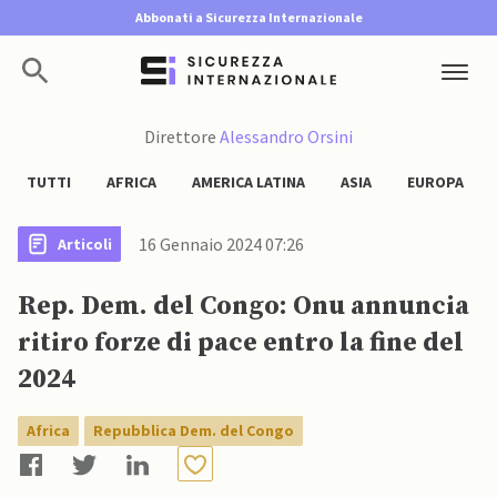
Abbonati a Sicurezza Internazionale
Direttore
Alessandro Orsini
TUTTI
AFRICA
AMERICA LATINA
ASIA
EUROPA
16 Gennaio 2024 07:26
Articoli
Rep. Dem. del Congo: Onu annuncia
ritiro forze di pace entro la fine del
2024
Africa
Repubblica Dem. del Congo