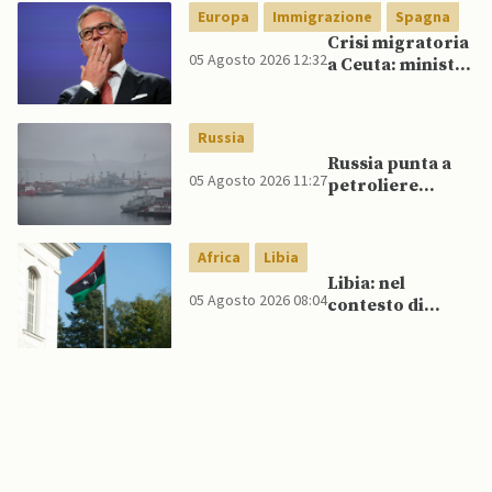
Pakistan
Europa
Immigrazione
Spagna
Crisi migratoria
05 Agosto 2026 12:32
a Ceuta: ministri
UE, in
un’inversione di
tendenza, si
Russia
schierano a
Russia punta a
sostegno della
05 Agosto 2026 11:27
petroliere
Spagna
artiche nel Mare
del Nord e ad
espansione
Africa
Libia
“flotta ombra”
Libia: nel
per aggirare
05 Agosto 2026 08:04
contesto di
sanzioni
scontri armati
occidentali
tra milizie,
detenuti
organizzano
evasione di
massa