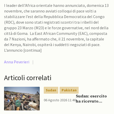
I leader dell’Africa orientale hanno annunciato, domenica 13
novembre, che saranno avviati colloqui di pace volti a
stabilizzare l’est della Repubblica Democratica del Congo
(RDC), dove sono stati registrati scontri tra i ribelli del
gruppo 23 Marzo (M23) e le forze governative, nel nord della
città di Goma. La East African Community (EAC), composta
da 7 Nazioni, ha affermato che, il 21 novembre, la capitale
del Kenya, Nairobi, ospiterà i suddetti negoziati di pace.
L’annuncio [continua]
Anna Peverieri
|
Articoli correlati
Sudan
Pakistan
Sudan: esercito
06 Agosto 2026 11:46
ha ricevuto
veicoli blindati e
droni dal