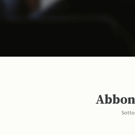
Abbona
Sottos