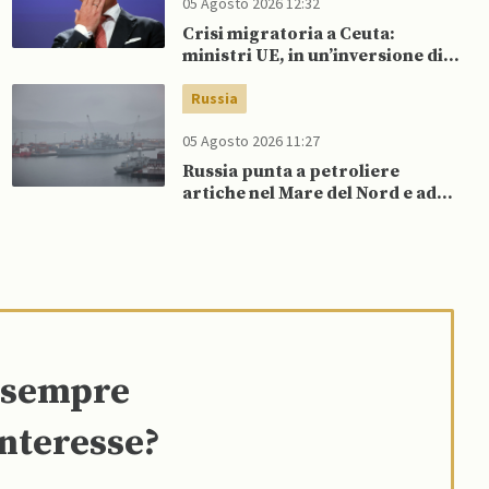
05 Agosto 2026 12:32
Crisi migratoria a Ceuta:
ministri UE, in un’inversione di
tendenza, si schierano a
sostegno della Spagna
Russia
05 Agosto 2026 11:27
Russia punta a petroliere
artiche nel Mare del Nord e ad
espansione “flotta ombra” per
aggirare sanzioni occidentali
e sempre
interesse?