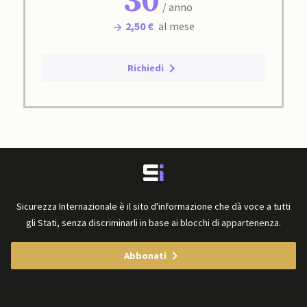
30
/ anno
2,50 €
al mese
Richiedi
Sicurezza Internazionale è il sito d'informazione che dà voce a tutti
gli Stati, senza discriminarli in base ai blocchi di appartenenza.
Abbonati