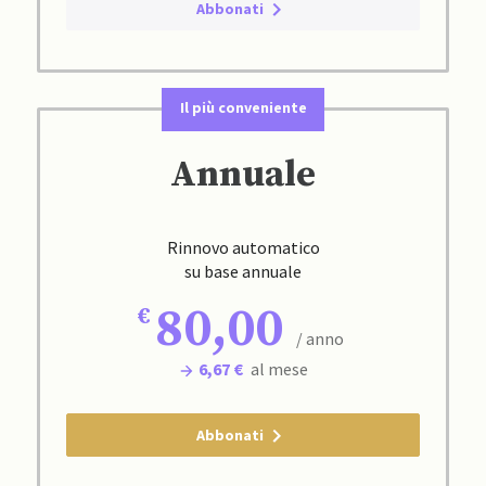
Abbonati
Il più conveniente
Annuale
Rinnovo automatico
su base annuale
80,00
/ anno
6,67 €
al mese
Abbonati