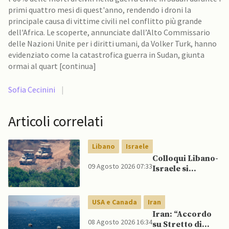
primi quattro mesi di quest'anno, rendendo i droni la
principale causa di vittime civili nel conflitto più grande
dell'Africa. Le scoperte, annunciate dall’Alto Commissario
delle Nazioni Unite per i diritti umani, da Volker Turk, hanno
evidenziato come la catastrofica guerra in Sudan, giunta
ormai al quart [continua]
Sofia Cecinini
|
Articoli correlati
Libano
Israele
Colloqui Libano-
09 Agosto 2026 07:33
Israele si
concludono
senza accordo
dopo raid
USA e Canada
Iran
israeliani nel Sud
Iran: “Accordo
08 Agosto 2026 16:34
su Stretto di