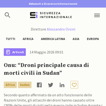
Abbonati a Sicurezza Internazionale
Direttore
Alessandro Orsini
TUTTI
AFRICA
AMERICA LATINA
ASIA
EUROPA
14 Maggio 2026 09:01
Articoli
Onu: “Droni principale causa di
morti civili in Sudan”
Africa
Sudan
Secondo quanto affermato da un alto funzionario delle
Nazioni Unite, gli attacchi dei droni hanno causato oltre
l'80% delle morti di civili nella guerra civile in Sudan durante i