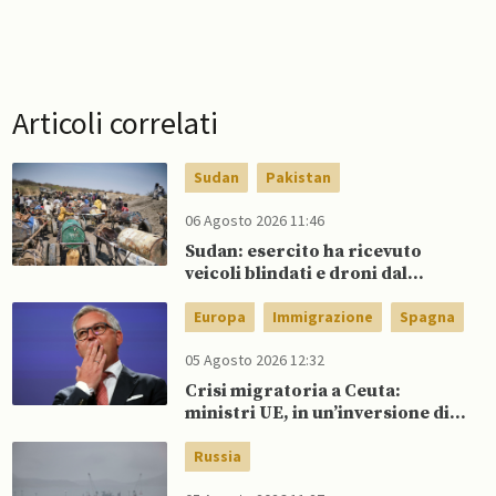
Articoli correlati
Sudan
Pakistan
06 Agosto 2026 11:46
Sudan: esercito ha ricevuto
veicoli blindati e droni dal
Pakistan
Europa
Immigrazione
Spagna
05 Agosto 2026 12:32
Crisi migratoria a Ceuta:
ministri UE, in un’inversione di
tendenza, si schierano a
sostegno della Spagna
Russia