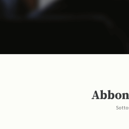
Abbona
Sottos