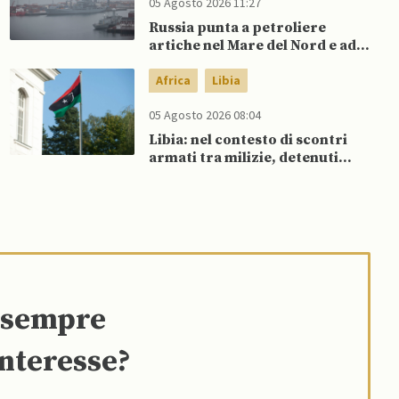
05 Agosto 2026 11:27
Russia punta a petroliere
artiche nel Mare del Nord e ad
espansione “flotta ombra” per
aggirare sanzioni occidentali
Africa
Libia
05 Agosto 2026 08:04
Libia: nel contesto di scontri
armati tra milizie, detenuti
organizzano evasione di massa
e sempre
interesse?