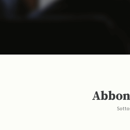
Abbona
Sottos