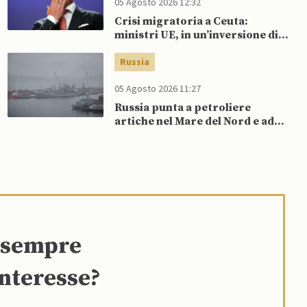
05 Agosto 2026 12:32
Crisi migratoria a Ceuta:
ministri UE, in un’inversione di
tendenza, si schierano a
sostegno della Spagna
Russia
05 Agosto 2026 11:27
Russia punta a petroliere
artiche nel Mare del Nord e ad
espansione “flotta ombra” per
aggirare sanzioni occidentali
e sempre
interesse?