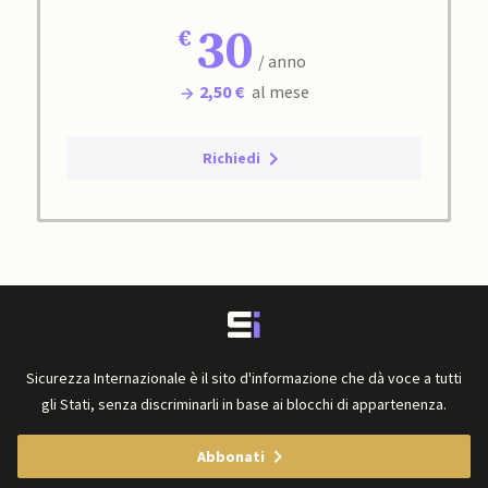
30
/ anno
2,50 €
al mese
Richiedi
Sicurezza Internazionale è il sito d'informazione che dà voce a tutti
gli Stati, senza discriminarli in base ai blocchi di appartenenza.
Abbonati