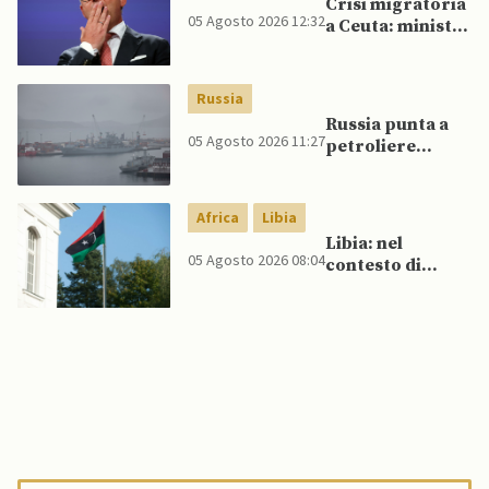
Crisi migratoria
05 Agosto 2026 12:32
a Ceuta: ministri
UE, in
un’inversione di
tendenza, si
Russia
schierano a
Russia punta a
sostegno della
05 Agosto 2026 11:27
petroliere
Spagna
artiche nel Mare
del Nord e ad
espansione
Africa
Libia
“flotta ombra”
Libia: nel
per aggirare
05 Agosto 2026 08:04
contesto di
sanzioni
scontri armati
occidentali
tra milizie,
detenuti
organizzano
evasione di
massa