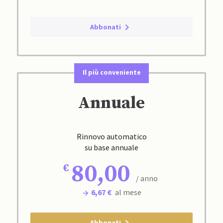
Abbonati
Il più conveniente
Annuale
Rinnovo automatico
su base annuale
80,00
/ anno
6,67 €
al mese
Abbonati