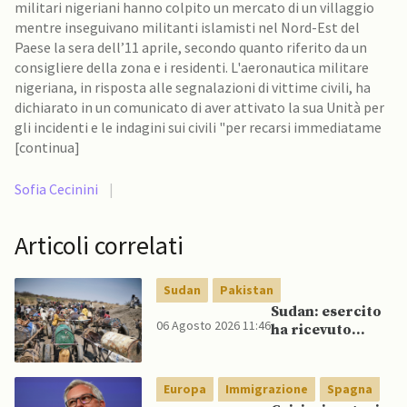
militari nigeriani hanno colpito un mercato di un villaggio
mentre inseguivano militanti islamisti nel Nord-Est del
Paese la sera dell’11 aprile, secondo quanto riferito da un
consigliere della zona e i residenti. L'aeronautica militare
nigeriana, in risposta alle segnalazioni di vittime civili, ha
dichiarato in un comunicato di aver attivato la sua Unità per
gli incidenti e le indagini sui civili "per recarsi immediatame
[continua]
Sofia Cecinini
|
Articoli correlati
Sudan
Pakistan
Sudan: esercito
06 Agosto 2026 11:46
ha ricevuto
veicoli blindati e
droni dal
Pakistan
Europa
Immigrazione
Spagna