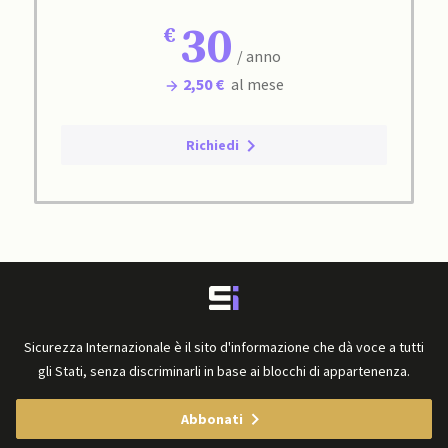
30
/ anno
2,50 €
al mese
Richiedi
Sicurezza Internazionale è il sito d'informazione che dà voce a tutti
gli Stati, senza discriminarli in base ai blocchi di appartenenza.
Abbonati