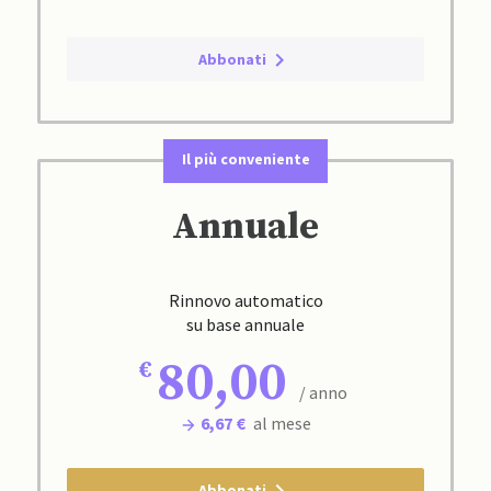
Abbonati
Il più conveniente
Annuale
Rinnovo automatico
su base annuale
80,00
/ anno
6,67 €
al mese
Abbonati