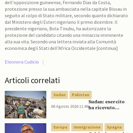
dell'opposizione guineense, Fernando Dias da Costa,
protezione presso la sua ambasciata nella capitale Bissau in
seguito al colpo di Stato militare, secondo quanto dichiarato
dal Ministero degli Esteri nigeriano il primo dicembre. Il
presidente nigeriano, Bola Tinubu, ha autorizzato la
protezione del candidato citando una minaccia imminente
alla sua vita. Secondo una lettera inviata alla Comunità
economica degli Stati dell'Africa Occidentale [continua]
Eleonora Cudicio
|
Articoli correlati
Sudan
Pakistan
Sudan: esercito
06 Agosto 2026 11:46
ha ricevuto
veicoli blindati e
droni dal
Pakistan
Europa
Immigrazione
Spagna