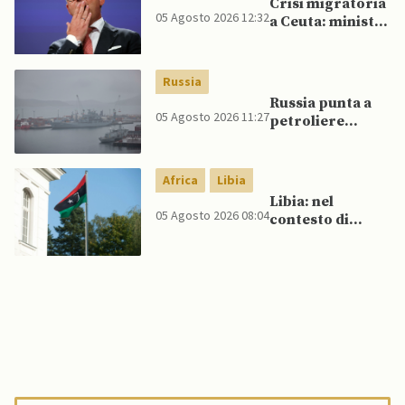
Crisi migratoria
05 Agosto 2026 12:32
a Ceuta: ministri
UE, in
un’inversione di
tendenza, si
Russia
schierano a
Russia punta a
sostegno della
05 Agosto 2026 11:27
petroliere
Spagna
artiche nel Mare
del Nord e ad
espansione
Africa
Libia
“flotta ombra”
Libia: nel
per aggirare
05 Agosto 2026 08:04
contesto di
sanzioni
scontri armati
occidentali
tra milizie,
detenuti
organizzano
evasione di
massa